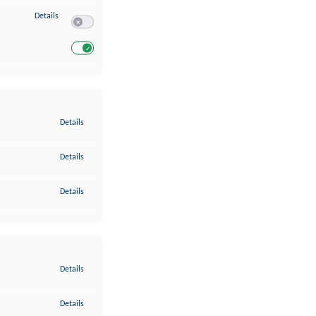
zu Entwicklung und Verbesserung der Angebote
Details
Switch zum Einwilligen bzw. Ablehnen des Dienstes Entwickl
Switch zum Einwilligen bzw. Ablehnen des Dienstes Entwicklu
zu Gewährleistung der Sicherheit, Verhinderung und Aufdeckung v
Details
zu Bereitstellung und Anzeige von Werbung und Inhalten
Details
zu Ihre Entscheidungen zum Datenschutz speichern und übermittel
Details
zu Abgleichung und Kombination von Daten aus unterschiedlichen 
Details
zu Verknüpfung verschiedener Endgeräte
Details