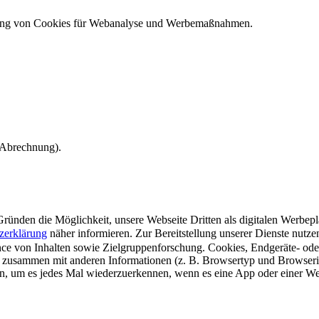
ndung von Cookies für Webanalyse und Werbemaßnahmen.
e Abrechnung).
ünden die Möglichkeit, unsere Webseite Dritten als digitalen Werbeplat
zerklärung
näher informieren.
Zur Bereitstellung unserer Dienste nutz
e von Inhalten sowie Zielgruppenforschung. Cookies, Endgeräte- ode
 zusammen mit anderen Informationen (z. B. Browsertyp und Browserin
n, um es jedes Mal wiederzuerkennen, wenn es eine App oder einer Webs