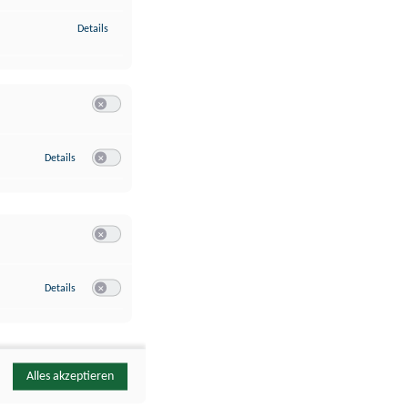
zu Identifikation von Endgeräten anhand automatisch übermittelte
Details
Switch zum Einwilligen bzw. Ablehnen der Kategorie Analyse / 
zu Google Analytics
Details
Switch zum Einwilligen bzw. Ablehnen des Dienstes Google Ana
Switch zum Einwilligen bzw. Ablehnen der Kategorie Sonstige 
zu YouTube
Details
Switch zum Einwilligen bzw. Ablehnen des Dienstes YouTube
Alles akzeptieren