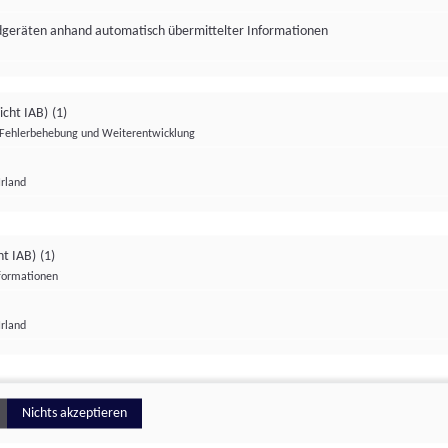
ndgeräten anhand automatisch übermittelter Informationen
icht IAB)
(1)
Fehlerbehebung und Weiterentwicklung
Irland
Impressum
Datenschutzerklärung
Datenschutzeinstellungen
ht IAB)
(1)
nformationen
Irland
ionell
Nichts akzeptieren