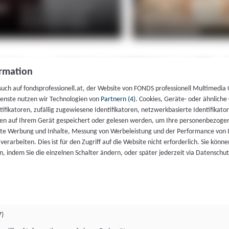
rmation
such auf fondsprofessionell.at, der Website von FONDS professionell Multimedia
ienste nutzen wir Technologien von
Partnern (4)
. Cookies, Geräte- oder ähnliche
entifikatoren, zufällig zugewiesene Identifikatoren, netzwerkbasierte Identifik
en auf Ihrem Gerät gespeichert oder gelesen werden, um Ihre personenbezogen
rte Werbung und Inhalte, Messung von Werbeleistung und der Performance von 
erarbeiten. Dies ist für den Zugriff auf die Website nicht erforderlich. Sie können
, indem Sie die einzelnen Schalter ändern, oder später jederzeit via Datenschu
7)