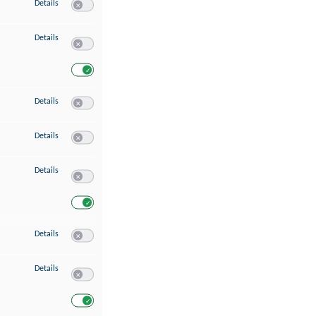
zu Speichern von oder Zugriff auf Informationen auf einem Endgerät
Details
Switch zum Einwilligen bzw. Ablehnen des Dienstes Speichern 
zu Verwendung reduzierter Daten zur Auswahl von Werbeanzeigen
Details
Switch zum Einwilligen bzw. Ablehnen des Dienstes Verwend
Switch zum Einwilligen bzw. Ablehnen des Dienstes Verwendu
zu Erstellung von Profilen für personalisierte Werbung
Details
Switch zum Einwilligen bzw. Ablehnen des Dienstes Erstellung 
zu Verwendung von Profilen zur Auswahl personalisierter Werbung
Details
Switch zum Einwilligen bzw. Ablehnen des Dienstes Verwendun
zu Messung der Werbeleistung
Details
Switch zum Einwilligen bzw. Ablehnen des Dienstes Messung 
Switch zum Einwilligen bzw. Ablehnen des Dienstes Messung d
zu Messung der Performance von Inhalten
Details
Switch zum Einwilligen bzw. Ablehnen des Dienstes Messung 
zu Analyse von Zielgruppen durch Statistiken oder Kombinationen von Dat
Details
Switch zum Einwilligen bzw. Ablehnen des Dienstes Analyse v
Switch zum Einwilligen bzw. Ablehnen des Dienstes Analyse v