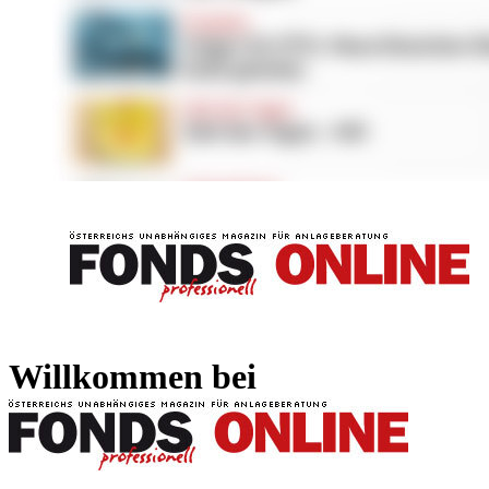
FONDS professionell
FONDS professi
Willkommen bei