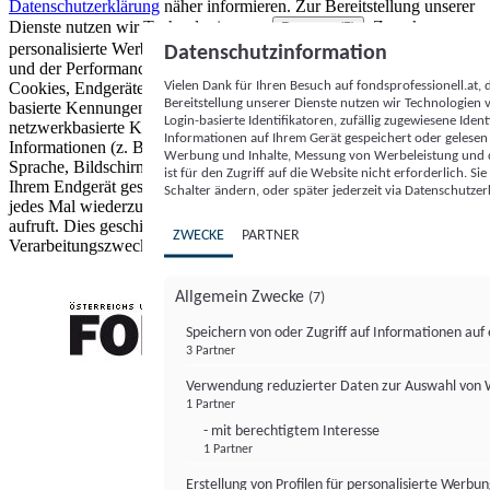
Datenschutzerklärung
näher informieren.
Zur Bereitstellung unserer
Dienste nutzen wir Technologien von
. Zwecke:
Partnern (5)
personalisierte Werbung und Inhalte, Messung von Werbeleistung
Datenschutzinformation
und der Performance von Inhalten sowie Zielgruppenforschung.
Vielen Dank für Ihren Besuch auf fondsprofessionell.at
Cookies, Endgeräte- oder ähnliche Online-Kennungen (z. B. login-
Bereitstellung unserer Dienste nutzen wir Technologien
basierte Kennungen, zufällig generierte Kennungen,
Login-basierte Identifikatoren, zufällig zugewiesene Id
netzwerkbasierte Kennungen) können zusammen mit anderen
Informationen auf Ihrem Gerät gespeichert oder gelese
Informationen (z. B. Browsertyp und Browserinformationen,
Werbung und Inhalte, Messung von Werbeleistung und d
Sprache, Bildschirmgröße, unterstützte Technologien usw.) auf
ist für den Zugriff auf die Website nicht erforderlich. S
Ihrem Endgerät gespeichert oder von dort ausgelesen werden, um es
Schalter ändern, oder später jederzeit via Datenschutzer
jedes Mal wiederzuerkennen, wenn es eine App oder einer Webseite
aufruft. Dies geschieht für einen oder mehrere der hier aufgeführten
ZWECKE
PARTNER
Verarbeitungszwecke.
Allgemein Zwecke
(7)
Speichern von oder Zugriff auf Informationen au
3 Partner
FONDS professionell
Verwendung reduzierter Daten zur Auswahl von
1 Partner
- mit berechtigtem Interesse
1 Partner
Erstellung von Profilen für personalisierte Werbu