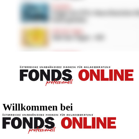
FONDS professionell
FONDS professi
Willkommen bei