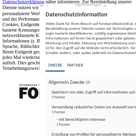
Datenschutzerklärung
näher informieren.
Zur Bereitstellung unserer
Dienste nutzen wir Technologien von
. Zwecke:
Partnern (5)
personalisierte Werbung und Inhalte, Messung von Werbeleistung
Datenschutzinformation
und der Performance von Inhalten sowie Zielgruppenforschung.
Vielen Dank für Ihren Besuch auf fondsprofessionell.at
Cookies, Endgeräte- oder ähnliche Online-Kennungen (z. B. login-
Bereitstellung unserer Dienste nutzen wir Technologien
basierte Kennungen, zufällig generierte Kennungen,
Login-basierte Identifikatoren, zufällig zugewiesene Id
netzwerkbasierte Kennungen) können zusammen mit anderen
Informationen auf Ihrem Gerät gespeichert oder gelese
Informationen (z. B. Browsertyp und Browserinformationen,
Werbung und Inhalte, Messung von Werbeleistung und d
Sprache, Bildschirmgröße, unterstützte Technologien usw.) auf
ist für den Zugriff auf die Website nicht erforderlich. S
Ihrem Endgerät gespeichert oder von dort ausgelesen werden, um es
Schalter ändern, oder später jederzeit via Datenschutzer
jedes Mal wiederzuerkennen, wenn es eine App oder einer Webseite
aufruft. Dies geschieht für einen oder mehrere der hier aufgeführten
ZWECKE
PARTNER
Verarbeitungszwecke.
Allgemein Zwecke
(7)
Speichern von oder Zugriff auf Informationen au
3 Partner
FONDS professionell
Verwendung reduzierter Daten zur Auswahl von
1 Partner
- mit berechtigtem Interesse
1 Partner
Erstellung von Profilen für personalisierte Werbu