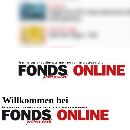
FONDS professionell
FONDS professi
Willkommen bei