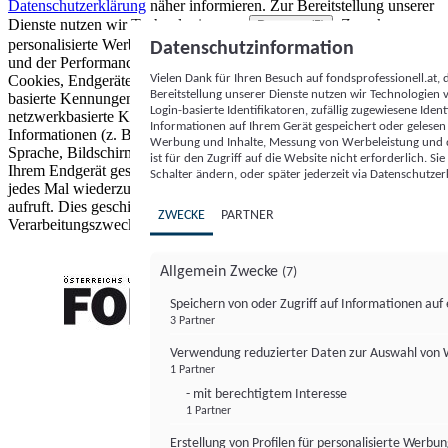
Datenschutzerklärung
näher informieren.
Zur Bereitstellung unserer
Dienste nutzen wir Technologien von
. Zwecke:
Partnern (5)
personalisierte Werbung und Inhalte, Messung von Werbeleistung
Datenschutzinformation
und der Performance von Inhalten sowie Zielgruppenforschung.
Vielen Dank für Ihren Besuch auf fondsprofessionell.at
Cookies, Endgeräte- oder ähnliche Online-Kennungen (z. B. login-
Bereitstellung unserer Dienste nutzen wir Technologien
basierte Kennungen, zufällig generierte Kennungen,
Login-basierte Identifikatoren, zufällig zugewiesene Id
netzwerkbasierte Kennungen) können zusammen mit anderen
Informationen auf Ihrem Gerät gespeichert oder gelese
Informationen (z. B. Browsertyp und Browserinformationen,
Werbung und Inhalte, Messung von Werbeleistung und d
Sprache, Bildschirmgröße, unterstützte Technologien usw.) auf
ist für den Zugriff auf die Website nicht erforderlich. S
Ihrem Endgerät gespeichert oder von dort ausgelesen werden, um es
Schalter ändern, oder später jederzeit via Datenschutzer
jedes Mal wiederzuerkennen, wenn es eine App oder einer Webseite
aufruft. Dies geschieht für einen oder mehrere der hier aufgeführten
ZWECKE
PARTNER
Verarbeitungszwecke.
Allgemein Zwecke
(7)
Speichern von oder Zugriff auf Informationen au
3 Partner
FONDS professionell
Verwendung reduzierter Daten zur Auswahl von
1 Partner
- mit berechtigtem Interesse
1 Partner
Erstellung von Profilen für personalisierte Werbu