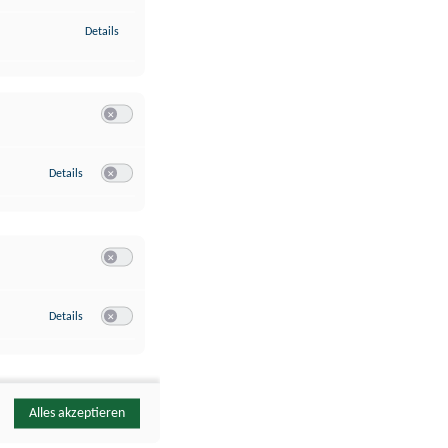
zu Identifikation von Endgeräten anhand automatisch übermittelte
Details
Switch zum Einwilligen bzw. Ablehnen der Kategorie Analyse / 
zu Google Analytics
Details
Switch zum Einwilligen bzw. Ablehnen des Dienstes Google Ana
Switch zum Einwilligen bzw. Ablehnen der Kategorie Sonstige 
zu YouTube
Details
Switch zum Einwilligen bzw. Ablehnen des Dienstes YouTube
Alles akzeptieren