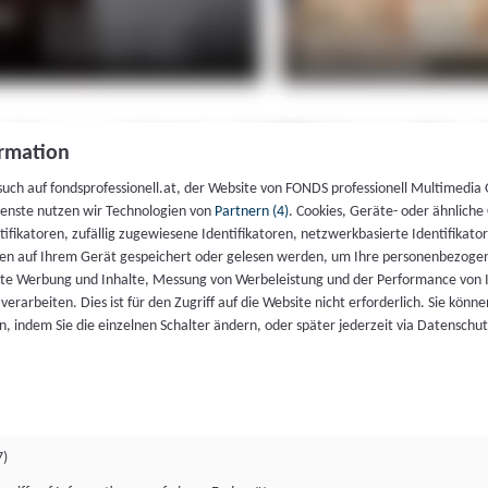
rmation
such auf fondsprofessionell.at, der Website von FONDS professionell Multimedia
ienste nutzen wir Technologien von
Partnern (4)
. Cookies, Geräte- oder ähnliche
entifikatoren, zufällig zugewiesene Identifikatoren, netzwerkbasierte Identifik
en auf Ihrem Gerät gespeichert oder gelesen werden, um Ihre personenbezogen
rte Werbung und Inhalte, Messung von Werbeleistung und der Performance von 
erarbeiten. Dies ist für den Zugriff auf die Website nicht erforderlich. Sie können
, indem Sie die einzelnen Schalter ändern, oder später jederzeit via Datenschu
7)