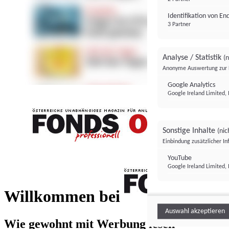
Identifikation von E
3 Partner
Analyse / Statistik
(n
Anonyme Auswertung zur 
Google Analytics
Google Ireland Limited, 
Sonstige Inhalte
(nic
Einbindung zusätzlicher I
FONDS professionell
YouTube
Google Ireland Limited, 
FONDS profess
Willkommen bei
Auswahl akzeptieren
Wie gewohnt mit Werbung lesen