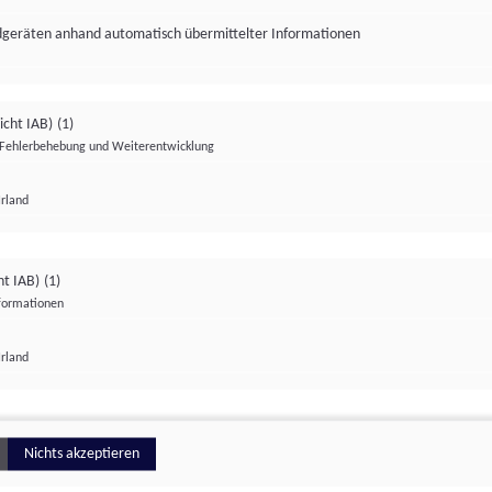
ndgeräten anhand automatisch übermittelter Informationen
icht IAB)
(1)
Fehlerbehebung und Weiterentwicklung
Irland
Impressum
Datenschutzerklärung
Datenschutzeinstellungen
ht IAB)
(1)
nformationen
Irland
ionell
Nichts akzeptieren