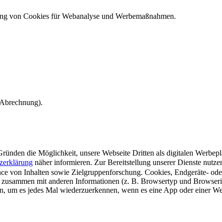
ndung von Cookies für Webanalyse und Werbemaßnahmen.
e Abrechnung).
ünden die Möglichkeit, unsere Webseite Dritten als digitalen Werbeplat
zerklärung
näher informieren.
Zur Bereitstellung unserer Dienste nutz
e von Inhalten sowie Zielgruppenforschung. Cookies, Endgeräte- ode
 zusammen mit anderen Informationen (z. B. Browsertyp und Browserin
n, um es jedes Mal wiederzuerkennen, wenn es eine App oder einer Webs