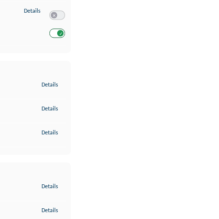
zu Entwicklung und Verbesserung der Angebote
Details
Switch zum Einwilligen bzw. Ablehnen des Dienstes Entwickl
Switch zum Einwilligen bzw. Ablehnen des Dienstes Entwicklu
zu Gewährleistung der Sicherheit, Verhinderung und Aufdeckung v
Details
zu Bereitstellung und Anzeige von Werbung und Inhalten
Details
zu Ihre Entscheidungen zum Datenschutz speichern und übermittel
Details
zu Abgleichung und Kombination von Daten aus unterschiedlichen 
Details
zu Verknüpfung verschiedener Endgeräte
Details