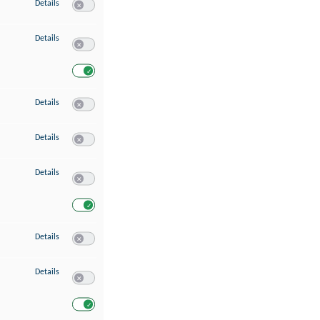
zu Speichern von oder Zugriff auf Informationen auf einem Endgerät
Details
Switch zum Einwilligen bzw. Ablehnen des Dienstes Speichern 
zu Verwendung reduzierter Daten zur Auswahl von Werbeanzeigen
Details
Switch zum Einwilligen bzw. Ablehnen des Dienstes Verwend
Switch zum Einwilligen bzw. Ablehnen des Dienstes Verwendu
zu Erstellung von Profilen für personalisierte Werbung
Details
Switch zum Einwilligen bzw. Ablehnen des Dienstes Erstellung 
zu Verwendung von Profilen zur Auswahl personalisierter Werbung
Details
Switch zum Einwilligen bzw. Ablehnen des Dienstes Verwendun
zu Messung der Werbeleistung
Details
Switch zum Einwilligen bzw. Ablehnen des Dienstes Messung 
Switch zum Einwilligen bzw. Ablehnen des Dienstes Messung d
zu Messung der Performance von Inhalten
Details
Switch zum Einwilligen bzw. Ablehnen des Dienstes Messung 
zu Analyse von Zielgruppen durch Statistiken oder Kombinationen von Dat
Details
Switch zum Einwilligen bzw. Ablehnen des Dienstes Analyse v
Switch zum Einwilligen bzw. Ablehnen des Dienstes Analyse v