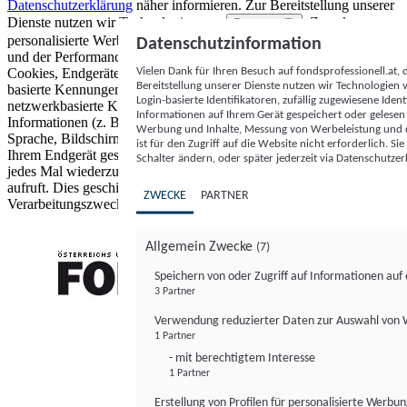
Datenschutzerklärung
näher informieren.
Zur Bereitstellung unserer
Dienste nutzen wir Technologien von
. Zwecke:
Partnern (5)
personalisierte Werbung und Inhalte, Messung von Werbeleistung
Datenschutzinformation
und der Performance von Inhalten sowie Zielgruppenforschung.
Vielen Dank für Ihren Besuch auf fondsprofessionell.at
Cookies, Endgeräte- oder ähnliche Online-Kennungen (z. B. login-
Bereitstellung unserer Dienste nutzen wir Technologien
basierte Kennungen, zufällig generierte Kennungen,
Login-basierte Identifikatoren, zufällig zugewiesene Id
netzwerkbasierte Kennungen) können zusammen mit anderen
Informationen auf Ihrem Gerät gespeichert oder gelese
Informationen (z. B. Browsertyp und Browserinformationen,
Werbung und Inhalte, Messung von Werbeleistung und d
Sprache, Bildschirmgröße, unterstützte Technologien usw.) auf
ist für den Zugriff auf die Website nicht erforderlich. S
Ihrem Endgerät gespeichert oder von dort ausgelesen werden, um es
Schalter ändern, oder später jederzeit via Datenschutzer
jedes Mal wiederzuerkennen, wenn es eine App oder einer Webseite
aufruft. Dies geschieht für einen oder mehrere der hier aufgeführten
ZWECKE
PARTNER
Verarbeitungszwecke.
Allgemein Zwecke
(7)
Speichern von oder Zugriff auf Informationen au
3 Partner
FONDS professionell
Verwendung reduzierter Daten zur Auswahl von
1 Partner
- mit berechtigtem Interesse
1 Partner
Erstellung von Profilen für personalisierte Werbu