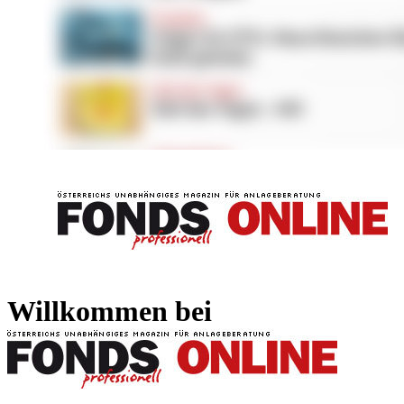
FONDS professionell
FONDS professi
Willkommen bei