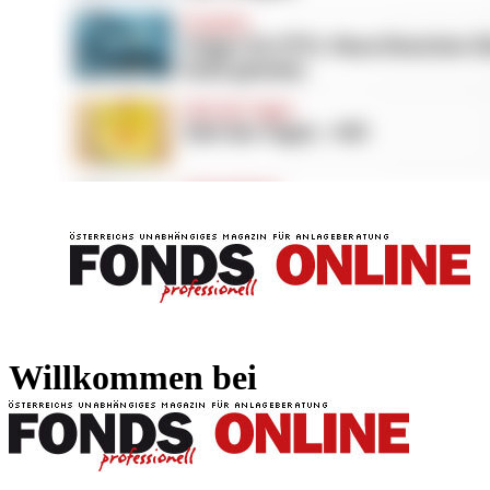
FONDS professionell
FONDS professi
Willkommen bei