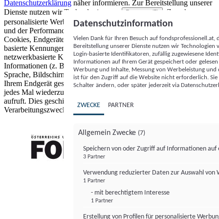
Datenschutzerklärung
näher informieren.
Zur Bereitstellung unserer
Dienste nutzen wir Technologien von
. Zwecke:
Partnern (5)
personalisierte Werbung und Inhalte, Messung von Werbeleistung
Datenschutzinformation
und der Performance von Inhalten sowie Zielgruppenforschung.
Vielen Dank für Ihren Besuch auf fondsprofessionell.at
Cookies, Endgeräte- oder ähnliche Online-Kennungen (z. B. login-
Bereitstellung unserer Dienste nutzen wir Technologien
basierte Kennungen, zufällig generierte Kennungen,
Login-basierte Identifikatoren, zufällig zugewiesene Id
netzwerkbasierte Kennungen) können zusammen mit anderen
Informationen auf Ihrem Gerät gespeichert oder gelese
Informationen (z. B. Browsertyp und Browserinformationen,
Werbung und Inhalte, Messung von Werbeleistung und d
Sprache, Bildschirmgröße, unterstützte Technologien usw.) auf
ist für den Zugriff auf die Website nicht erforderlich. S
Ihrem Endgerät gespeichert oder von dort ausgelesen werden, um es
Schalter ändern, oder später jederzeit via Datenschutzer
jedes Mal wiederzuerkennen, wenn es eine App oder einer Webseite
aufruft. Dies geschieht für einen oder mehrere der hier aufgeführten
ZWECKE
PARTNER
Verarbeitungszwecke.
Allgemein Zwecke
(7)
Speichern von oder Zugriff auf Informationen au
3 Partner
FONDS professionell
Verwendung reduzierter Daten zur Auswahl von
1 Partner
- mit berechtigtem Interesse
1 Partner
Erstellung von Profilen für personalisierte Werbu