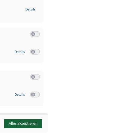
zu Identifikation von Endgeräten anhand automatisch übermittelte
Details
Switch zum Einwilligen bzw. Ablehnen der Kategorie Analyse / 
zu Google Analytics
Details
Switch zum Einwilligen bzw. Ablehnen des Dienstes Google Ana
Switch zum Einwilligen bzw. Ablehnen der Kategorie Sonstige 
zu YouTube
Details
Switch zum Einwilligen bzw. Ablehnen des Dienstes YouTube
Alles akzeptieren