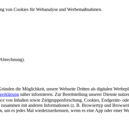
ndung von Cookies für Webanalyse und Werbemaßnahmen.
e Abrechnung).
ünden die Möglichkeit, unsere Webseite Dritten als digitalen Werbeplat
zerklärung
näher informieren.
Zur Bereitstellung unserer Dienste nutz
e von Inhalten sowie Zielgruppenforschung. Cookies, Endgeräte- ode
 zusammen mit anderen Informationen (z. B. Browsertyp und Browserin
n, um es jedes Mal wiederzuerkennen, wenn es eine App oder einer Webs