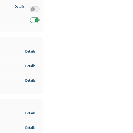
zu Entwicklung und Verbesserung der Angebote
Details
Switch zum Einwilligen bzw. Ablehnen des Dienstes Entwickl
Switch zum Einwilligen bzw. Ablehnen des Dienstes Entwicklu
zu Gewährleistung der Sicherheit, Verhinderung und Aufdeckung v
Details
zu Bereitstellung und Anzeige von Werbung und Inhalten
Details
zu Ihre Entscheidungen zum Datenschutz speichern und übermittel
Details
zu Abgleichung und Kombination von Daten aus unterschiedlichen 
Details
zu Verknüpfung verschiedener Endgeräte
Details