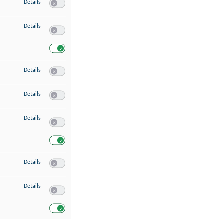
zu Speichern von oder Zugriff auf Informationen auf einem Endgerät
Details
Switch zum Einwilligen bzw. Ablehnen des Dienstes Speichern 
zu Verwendung reduzierter Daten zur Auswahl von Werbeanzeigen
Details
Switch zum Einwilligen bzw. Ablehnen des Dienstes Verwend
Switch zum Einwilligen bzw. Ablehnen des Dienstes Verwendu
zu Erstellung von Profilen für personalisierte Werbung
Details
Switch zum Einwilligen bzw. Ablehnen des Dienstes Erstellung 
zu Verwendung von Profilen zur Auswahl personalisierter Werbung
Details
Switch zum Einwilligen bzw. Ablehnen des Dienstes Verwendun
zu Messung der Werbeleistung
Details
Switch zum Einwilligen bzw. Ablehnen des Dienstes Messung 
Switch zum Einwilligen bzw. Ablehnen des Dienstes Messung d
zu Messung der Performance von Inhalten
Details
Switch zum Einwilligen bzw. Ablehnen des Dienstes Messung 
zu Analyse von Zielgruppen durch Statistiken oder Kombinationen von Dat
Details
Switch zum Einwilligen bzw. Ablehnen des Dienstes Analyse v
Switch zum Einwilligen bzw. Ablehnen des Dienstes Analyse v