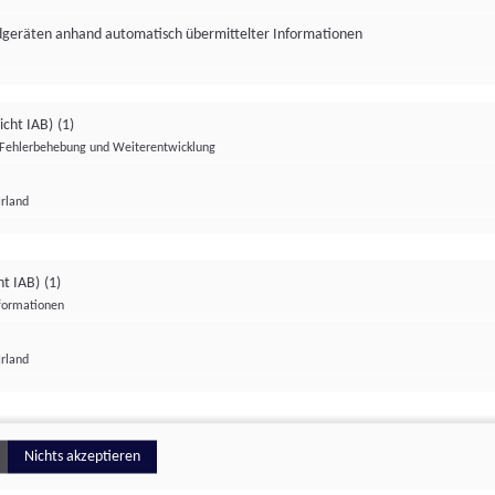
ndgeräten anhand automatisch übermittelter Informationen
icht IAB)
(1)
Fehlerbehebung und Weiterentwicklung
Irland
Impressum
Datenschutzerklärung
Datenschutzeinstellungen
ht IAB)
(1)
nformationen
Irland
ionell
Nichts akzeptieren