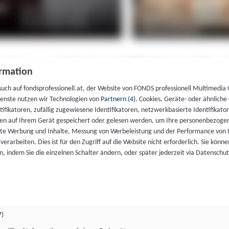
rmation
such auf fondsprofessionell.at, der Website von FONDS professionell Multimedia
ienste nutzen wir Technologien von
Partnern (4)
. Cookies, Geräte- oder ähnliche
entifikatoren, zufällig zugewiesene Identifikatoren, netzwerkbasierte Identifik
en auf Ihrem Gerät gespeichert oder gelesen werden, um Ihre personenbezogen
rte Werbung und Inhalte, Messung von Werbeleistung und der Performance von 
erarbeiten. Dies ist für den Zugriff auf die Website nicht erforderlich. Sie können
, indem Sie die einzelnen Schalter ändern, oder später jederzeit via Datenschu
7)