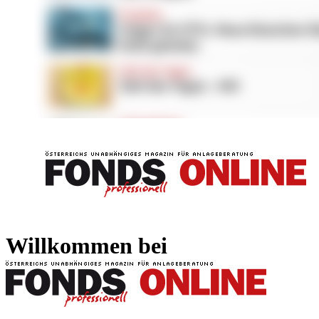
FONDS professionell
FONDS professi
Willkommen bei