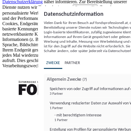
Datenschutzerklärung
näher informieren.
Zur Bereitstellung unserer
Dienste nutzen wir Technologien von
. Zwecke:
Partnern (5)
personalisierte Werbung und Inhalte, Messung von Werbeleistung
Datenschutzinformation
und der Performance von Inhalten sowie Zielgruppenforschung.
Vielen Dank für Ihren Besuch auf fondsprofessionell.at
Cookies, Endgeräte- oder ähnliche Online-Kennungen (z. B. login-
Bereitstellung unserer Dienste nutzen wir Technologien
basierte Kennungen, zufällig generierte Kennungen,
Login-basierte Identifikatoren, zufällig zugewiesene Id
netzwerkbasierte Kennungen) können zusammen mit anderen
Informationen auf Ihrem Gerät gespeichert oder gelese
Informationen (z. B. Browsertyp und Browserinformationen,
Werbung und Inhalte, Messung von Werbeleistung und d
Sprache, Bildschirmgröße, unterstützte Technologien usw.) auf
ist für den Zugriff auf die Website nicht erforderlich. S
Ihrem Endgerät gespeichert oder von dort ausgelesen werden, um es
Schalter ändern, oder später jederzeit via Datenschutzer
jedes Mal wiederzuerkennen, wenn es eine App oder einer Webseite
aufruft. Dies geschieht für einen oder mehrere der hier aufgeführten
ZWECKE
PARTNER
Verarbeitungszwecke.
Allgemein Zwecke
(7)
Speichern von oder Zugriff auf Informationen au
3 Partner
FONDS professionell
Verwendung reduzierter Daten zur Auswahl von
1 Partner
- mit berechtigtem Interesse
1 Partner
Erstellung von Profilen für personalisierte Werbu