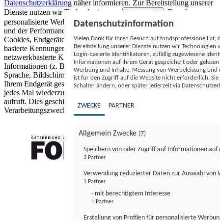
Datenschutzerklärung
näher informieren.
Zur Bereitstellung unserer
Dienste nutzen wir Technologien von
. Zwecke:
Partnern (5)
personalisierte Werbung und Inhalte, Messung von Werbeleistung
Datenschutzinformation
und der Performance von Inhalten sowie Zielgruppenforschung.
Vielen Dank für Ihren Besuch auf fondsprofessionell.at
Cookies, Endgeräte- oder ähnliche Online-Kennungen (z. B. login-
Bereitstellung unserer Dienste nutzen wir Technologien
basierte Kennungen, zufällig generierte Kennungen,
Login-basierte Identifikatoren, zufällig zugewiesene Id
netzwerkbasierte Kennungen) können zusammen mit anderen
Informationen auf Ihrem Gerät gespeichert oder gelese
Informationen (z. B. Browsertyp und Browserinformationen,
Werbung und Inhalte, Messung von Werbeleistung und d
Sprache, Bildschirmgröße, unterstützte Technologien usw.) auf
ist für den Zugriff auf die Website nicht erforderlich. S
Ihrem Endgerät gespeichert oder von dort ausgelesen werden, um es
Schalter ändern, oder später jederzeit via Datenschutzer
jedes Mal wiederzuerkennen, wenn es eine App oder einer Webseite
aufruft. Dies geschieht für einen oder mehrere der hier aufgeführten
ZWECKE
PARTNER
Verarbeitungszwecke.
Allgemein Zwecke
(7)
Speichern von oder Zugriff auf Informationen au
3 Partner
FONDS professionell
Verwendung reduzierter Daten zur Auswahl von
1 Partner
- mit berechtigtem Interesse
1 Partner
Erstellung von Profilen für personalisierte Werbu