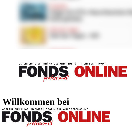
FONDS professionell
FONDS professi
Willkommen bei