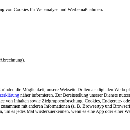
ndung von Cookies für Webanalyse und Werbemaßnahmen.
e Abrechnung).
ünden die Möglichkeit, unsere Webseite Dritten als digitalen Werbeplat
zerklärung
näher informieren.
Zur Bereitstellung unserer Dienste nutz
e von Inhalten sowie Zielgruppenforschung. Cookies, Endgeräte- ode
 zusammen mit anderen Informationen (z. B. Browsertyp und Browserin
n, um es jedes Mal wiederzuerkennen, wenn es eine App oder einer Webs