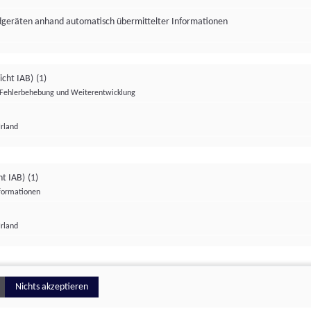
ndgeräten anhand automatisch übermittelter Informationen
icht IAB)
(1)
Fehlerbehebung und Weiterentwicklung
Irland
Impressum
Datenschutzerklärung
Datenschutzeinstellungen
ht IAB)
(1)
nformationen
Irland
ionell
Nichts akzeptieren