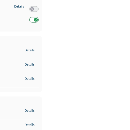
zu Entwicklung und Verbesserung der Angebote
Details
Switch zum Einwilligen bzw. Ablehnen des Dienstes Entwickl
Switch zum Einwilligen bzw. Ablehnen des Dienstes Entwicklu
zu Gewährleistung der Sicherheit, Verhinderung und Aufdeckung v
Details
zu Bereitstellung und Anzeige von Werbung und Inhalten
Details
zu Ihre Entscheidungen zum Datenschutz speichern und übermittel
Details
zu Abgleichung und Kombination von Daten aus unterschiedlichen 
Details
zu Verknüpfung verschiedener Endgeräte
Details