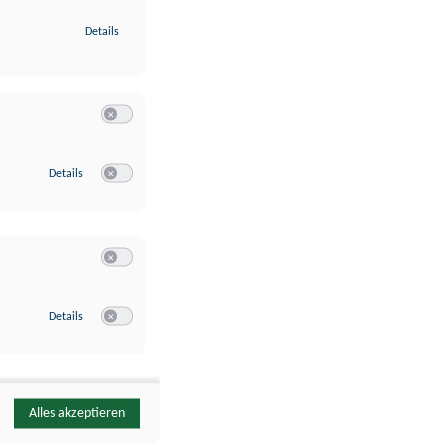
zu Identifikation von Endgeräten anhand automatisch übermittelte
Details
Switch zum Einwilligen bzw. Ablehnen der Kategorie Analyse / 
zu Google Analytics
Details
Switch zum Einwilligen bzw. Ablehnen des Dienstes Google Ana
Switch zum Einwilligen bzw. Ablehnen der Kategorie Sonstige 
zu YouTube
Details
Switch zum Einwilligen bzw. Ablehnen des Dienstes YouTube
Alles akzeptieren