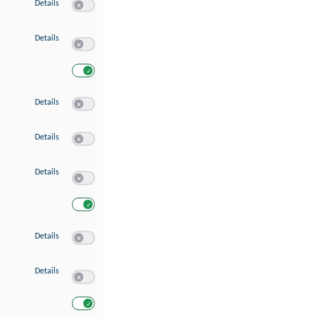
zu Speichern von oder Zugriff auf Informationen auf einem Endgerät
Details
Switch zum Einwilligen bzw. Ablehnen des Dienstes Speichern 
zu Verwendung reduzierter Daten zur Auswahl von Werbeanzeigen
Details
Switch zum Einwilligen bzw. Ablehnen des Dienstes Verwend
Switch zum Einwilligen bzw. Ablehnen des Dienstes Verwendu
zu Erstellung von Profilen für personalisierte Werbung
Details
Switch zum Einwilligen bzw. Ablehnen des Dienstes Erstellung 
zu Verwendung von Profilen zur Auswahl personalisierter Werbung
Details
Switch zum Einwilligen bzw. Ablehnen des Dienstes Verwendun
zu Messung der Werbeleistung
Details
Switch zum Einwilligen bzw. Ablehnen des Dienstes Messung 
Switch zum Einwilligen bzw. Ablehnen des Dienstes Messung d
zu Messung der Performance von Inhalten
Details
Switch zum Einwilligen bzw. Ablehnen des Dienstes Messung 
zu Analyse von Zielgruppen durch Statistiken oder Kombinationen von Dat
Details
Switch zum Einwilligen bzw. Ablehnen des Dienstes Analyse v
Switch zum Einwilligen bzw. Ablehnen des Dienstes Analyse v