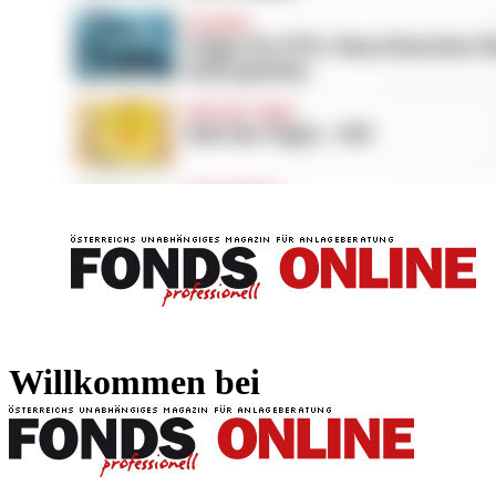
FONDS professionell
FONDS professi
Willkommen bei