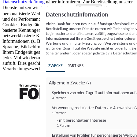
Datenschutzerklärung
näher informieren.
Zur Bereitstellung unserer
Dienste nutzen wir Technologien von
. Zwecke:
Partnern (5)
personalisierte Werbung und Inhalte, Messung von Werbeleistung
Datenschutzinformation
und der Performance von Inhalten sowie Zielgruppenforschung.
Vielen Dank für Ihren Besuch auf fondsprofessionell.at
Cookies, Endgeräte- oder ähnliche Online-Kennungen (z. B. login-
Bereitstellung unserer Dienste nutzen wir Technologien
basierte Kennungen, zufällig generierte Kennungen,
Login-basierte Identifikatoren, zufällig zugewiesene Id
netzwerkbasierte Kennungen) können zusammen mit anderen
Informationen auf Ihrem Gerät gespeichert oder gelese
Informationen (z. B. Browsertyp und Browserinformationen,
Werbung und Inhalte, Messung von Werbeleistung und d
Sprache, Bildschirmgröße, unterstützte Technologien usw.) auf
ist für den Zugriff auf die Website nicht erforderlich. S
Ihrem Endgerät gespeichert oder von dort ausgelesen werden, um es
Schalter ändern, oder später jederzeit via Datenschutzer
jedes Mal wiederzuerkennen, wenn es eine App oder einer Webseite
aufruft. Dies geschieht für einen oder mehrere der hier aufgeführten
ZWECKE
PARTNER
Verarbeitungszwecke.
Allgemein Zwecke
(7)
Speichern von oder Zugriff auf Informationen au
3 Partner
FONDS professionell
Verwendung reduzierter Daten zur Auswahl von
1 Partner
- mit berechtigtem Interesse
1 Partner
Erstellung von Profilen für personalisierte Werbu