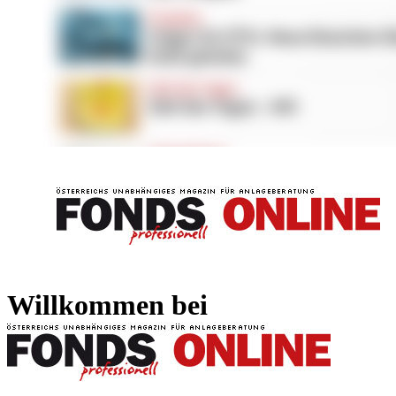
FONDS professionell
FONDS professi
Willkommen bei