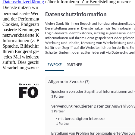
Datenschutzerklärung
näher informieren.
Zur Bereitstellung unserer
Dienste nutzen wir Technologien von
. Zwecke:
Partnern (5)
personalisierte Werbung und Inhalte, Messung von Werbeleistung
Datenschutzinformation
und der Performance von Inhalten sowie Zielgruppenforschung.
Vielen Dank für Ihren Besuch auf fondsprofessionell.at
Cookies, Endgeräte- oder ähnliche Online-Kennungen (z. B. login-
Bereitstellung unserer Dienste nutzen wir Technologien
basierte Kennungen, zufällig generierte Kennungen,
Login-basierte Identifikatoren, zufällig zugewiesene Id
netzwerkbasierte Kennungen) können zusammen mit anderen
Informationen auf Ihrem Gerät gespeichert oder gelese
Informationen (z. B. Browsertyp und Browserinformationen,
Werbung und Inhalte, Messung von Werbeleistung und d
Sprache, Bildschirmgröße, unterstützte Technologien usw.) auf
ist für den Zugriff auf die Website nicht erforderlich. S
Ihrem Endgerät gespeichert oder von dort ausgelesen werden, um es
Schalter ändern, oder später jederzeit via Datenschutzer
jedes Mal wiederzuerkennen, wenn es eine App oder einer Webseite
aufruft. Dies geschieht für einen oder mehrere der hier aufgeführten
ZWECKE
PARTNER
Verarbeitungszwecke.
Allgemein Zwecke
(7)
Speichern von oder Zugriff auf Informationen au
3 Partner
FONDS professionell
Verwendung reduzierter Daten zur Auswahl von
1 Partner
- mit berechtigtem Interesse
1 Partner
Erstellung von Profilen für personalisierte Werbu