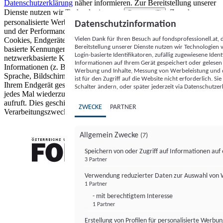
Datenschutzerklärung
näher informieren.
Zur Bereitstellung unserer
Dienste nutzen wir Technologien von
. Zwecke:
Partnern (5)
personalisierte Werbung und Inhalte, Messung von Werbeleistung
Datenschutzinformation
und der Performance von Inhalten sowie Zielgruppenforschung.
Vielen Dank für Ihren Besuch auf fondsprofessionell.at
Cookies, Endgeräte- oder ähnliche Online-Kennungen (z. B. login-
Bereitstellung unserer Dienste nutzen wir Technologien
basierte Kennungen, zufällig generierte Kennungen,
Login-basierte Identifikatoren, zufällig zugewiesene Id
netzwerkbasierte Kennungen) können zusammen mit anderen
Informationen auf Ihrem Gerät gespeichert oder gelese
Informationen (z. B. Browsertyp und Browserinformationen,
Werbung und Inhalte, Messung von Werbeleistung und d
Sprache, Bildschirmgröße, unterstützte Technologien usw.) auf
ist für den Zugriff auf die Website nicht erforderlich. S
Ihrem Endgerät gespeichert oder von dort ausgelesen werden, um es
Schalter ändern, oder später jederzeit via Datenschutzer
jedes Mal wiederzuerkennen, wenn es eine App oder einer Webseite
aufruft. Dies geschieht für einen oder mehrere der hier aufgeführten
ZWECKE
PARTNER
Verarbeitungszwecke.
Allgemein Zwecke
(7)
Speichern von oder Zugriff auf Informationen au
3 Partner
FONDS professionell
Verwendung reduzierter Daten zur Auswahl von
1 Partner
- mit berechtigtem Interesse
1 Partner
Erstellung von Profilen für personalisierte Werbu