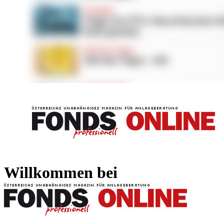
FONDS professionell
FONDS professi
Willkommen bei