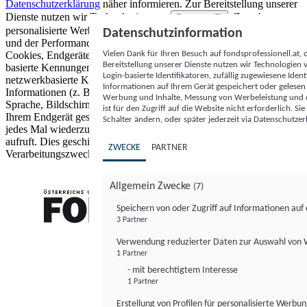
Datenschutzerklärung
näher informieren.
Zur Bereitstellung unserer
Dienste nutzen wir Technologien von
. Zwecke:
Partnern (5)
personalisierte Werbung und Inhalte, Messung von Werbeleistung
Datenschutzinformation
und der Performance von Inhalten sowie Zielgruppenforschung.
Vielen Dank für Ihren Besuch auf fondsprofessionell.at
Cookies, Endgeräte- oder ähnliche Online-Kennungen (z. B. login-
Bereitstellung unserer Dienste nutzen wir Technologien
basierte Kennungen, zufällig generierte Kennungen,
Login-basierte Identifikatoren, zufällig zugewiesene Id
netzwerkbasierte Kennungen) können zusammen mit anderen
Informationen auf Ihrem Gerät gespeichert oder gelese
Informationen (z. B. Browsertyp und Browserinformationen,
Werbung und Inhalte, Messung von Werbeleistung und d
Sprache, Bildschirmgröße, unterstützte Technologien usw.) auf
ist für den Zugriff auf die Website nicht erforderlich. S
Ihrem Endgerät gespeichert oder von dort ausgelesen werden, um es
Schalter ändern, oder später jederzeit via Datenschutzer
jedes Mal wiederzuerkennen, wenn es eine App oder einer Webseite
aufruft. Dies geschieht für einen oder mehrere der hier aufgeführten
ZWECKE
PARTNER
Verarbeitungszwecke.
Allgemein Zwecke
(7)
Speichern von oder Zugriff auf Informationen au
3 Partner
FONDS professionell
Verwendung reduzierter Daten zur Auswahl von
1 Partner
- mit berechtigtem Interesse
1 Partner
Erstellung von Profilen für personalisierte Werbu