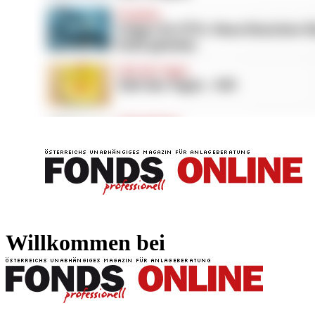
FONDS professionell
FONDS professi
Willkommen bei