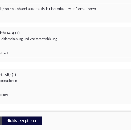
ndgeräten anhand automatisch übermittelter Informationen
icht IAB)
(1)
Fehlerbehebung und Weiterentwicklung
Irland
Impressum
Datenschutzerklärung
Datenschutzeinstellungen
ht IAB)
(1)
nformationen
Irland
ionell
Nichts akzeptieren