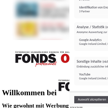
Identifikation von E
3 Partner
Analyse / Statistik
(n
Anonyme Auswertung zur 
Google Analytics
Google Ireland Limited, 
Sonstige Inhalte
(nic
Einbindung zusätzlicher I
FONDS professionell
YouTube
Google Ireland Limited, 
FONDS profess
Willkommen bei
Auswahl akzeptieren
Wie gewohnt mit Werbung lesen