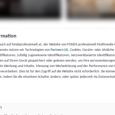
rmation
such auf fondsprofessionell.at, der Website von FONDS professionell Multimedia
ienste nutzen wir Technologien von
Partnern (4)
. Cookies, Geräte- oder ähnliche
entifikatoren, zufällig zugewiesene Identifikatoren, netzwerkbasierte Identifik
en auf Ihrem Gerät gespeichert oder gelesen werden, um Ihre personenbezogen
rte Werbung und Inhalte, Messung von Werbeleistung und der Performance von 
erarbeiten. Dies ist für den Zugriff auf die Website nicht erforderlich. Sie können
, indem Sie die einzelnen Schalter ändern, oder später jederzeit via Datenschu
7)