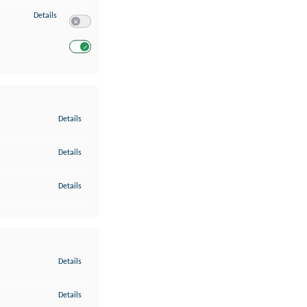
zu Entwicklung und Verbesserung der Angebote
Details
Switch zum Einwilligen bzw. Ablehnen des Dienstes Entwickl
Switch zum Einwilligen bzw. Ablehnen des Dienstes Entwicklu
zu Gewährleistung der Sicherheit, Verhinderung und Aufdeckung v
Details
zu Bereitstellung und Anzeige von Werbung und Inhalten
Details
zu Ihre Entscheidungen zum Datenschutz speichern und übermittel
Details
zu Abgleichung und Kombination von Daten aus unterschiedlichen 
Details
zu Verknüpfung verschiedener Endgeräte
Details