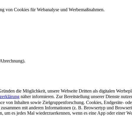
ndung von Cookies für Webanalyse und Werbemaßnahmen.
e Abrechnung).
ünden die Möglichkeit, unsere Webseite Dritten als digitalen Werbeplat
zerklärung
näher informieren.
Zur Bereitstellung unserer Dienste nutz
e von Inhalten sowie Zielgruppenforschung. Cookies, Endgeräte- ode
 zusammen mit anderen Informationen (z. B. Browsertyp und Browserin
n, um es jedes Mal wiederzuerkennen, wenn es eine App oder einer Webs