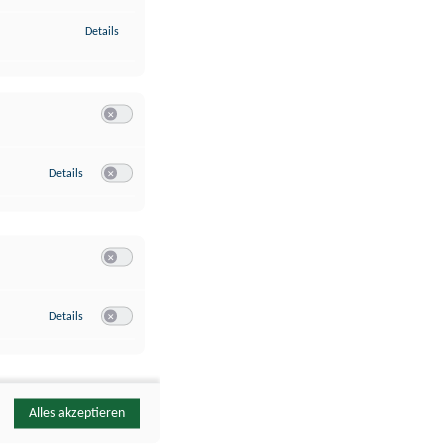
zu Identifikation von Endgeräten anhand automatisch übermittelte
Details
Switch zum Einwilligen bzw. Ablehnen der Kategorie Analyse / 
zu Google Analytics
Details
Switch zum Einwilligen bzw. Ablehnen des Dienstes Google Ana
Switch zum Einwilligen bzw. Ablehnen der Kategorie Sonstige 
zu YouTube
Details
Switch zum Einwilligen bzw. Ablehnen des Dienstes YouTube
Alles akzeptieren