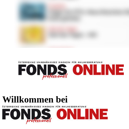
FONDS professionell
FONDS professi
Willkommen bei