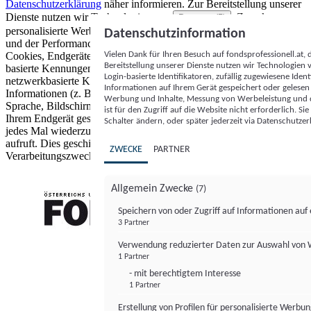
Datenschutzerklärung
näher informieren.
Zur Bereitstellung unserer
Dienste nutzen wir Technologien von
. Zwecke:
Partnern (5)
personalisierte Werbung und Inhalte, Messung von Werbeleistung
Datenschutzinformation
und der Performance von Inhalten sowie Zielgruppenforschung.
Vielen Dank für Ihren Besuch auf fondsprofessionell.at
Cookies, Endgeräte- oder ähnliche Online-Kennungen (z. B. login-
Bereitstellung unserer Dienste nutzen wir Technologien
basierte Kennungen, zufällig generierte Kennungen,
Login-basierte Identifikatoren, zufällig zugewiesene Id
netzwerkbasierte Kennungen) können zusammen mit anderen
Informationen auf Ihrem Gerät gespeichert oder gelese
Informationen (z. B. Browsertyp und Browserinformationen,
Werbung und Inhalte, Messung von Werbeleistung und d
Sprache, Bildschirmgröße, unterstützte Technologien usw.) auf
ist für den Zugriff auf die Website nicht erforderlich. S
Ihrem Endgerät gespeichert oder von dort ausgelesen werden, um es
Schalter ändern, oder später jederzeit via Datenschutzer
jedes Mal wiederzuerkennen, wenn es eine App oder einer Webseite
aufruft. Dies geschieht für einen oder mehrere der hier aufgeführten
ZWECKE
PARTNER
Verarbeitungszwecke.
Allgemein Zwecke
(7)
Speichern von oder Zugriff auf Informationen au
3 Partner
FONDS professionell
Verwendung reduzierter Daten zur Auswahl von
1 Partner
- mit berechtigtem Interesse
1 Partner
Erstellung von Profilen für personalisierte Werbu