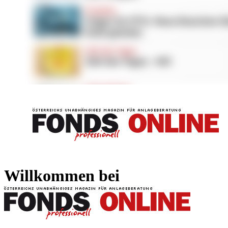
FONDS professionell
FONDS professi
Willkommen bei