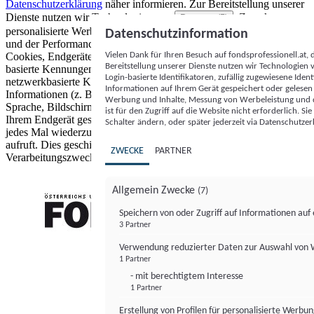
Datenschutzerklärung
näher informieren.
Zur Bereitstellung unserer
Dienste nutzen wir Technologien von
. Zwecke:
Partnern (5)
personalisierte Werbung und Inhalte, Messung von Werbeleistung
Datenschutzinformation
und der Performance von Inhalten sowie Zielgruppenforschung.
Vielen Dank für Ihren Besuch auf fondsprofessionell.at
Cookies, Endgeräte- oder ähnliche Online-Kennungen (z. B. login-
Bereitstellung unserer Dienste nutzen wir Technologien
basierte Kennungen, zufällig generierte Kennungen,
Login-basierte Identifikatoren, zufällig zugewiesene Id
netzwerkbasierte Kennungen) können zusammen mit anderen
Informationen auf Ihrem Gerät gespeichert oder gelese
Informationen (z. B. Browsertyp und Browserinformationen,
Werbung und Inhalte, Messung von Werbeleistung und d
Sprache, Bildschirmgröße, unterstützte Technologien usw.) auf
ist für den Zugriff auf die Website nicht erforderlich. S
Ihrem Endgerät gespeichert oder von dort ausgelesen werden, um es
Schalter ändern, oder später jederzeit via Datenschutzer
jedes Mal wiederzuerkennen, wenn es eine App oder einer Webseite
aufruft. Dies geschieht für einen oder mehrere der hier aufgeführten
ZWECKE
PARTNER
Verarbeitungszwecke.
Allgemein Zwecke
(7)
Speichern von oder Zugriff auf Informationen au
3 Partner
FONDS professionell
Verwendung reduzierter Daten zur Auswahl von
1 Partner
- mit berechtigtem Interesse
1 Partner
Erstellung von Profilen für personalisierte Werbu