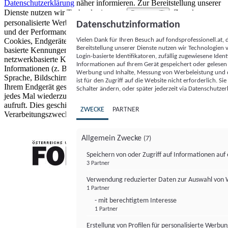
Datenschutzerklärung
näher informieren.
Zur Bereitstellung unserer
Dienste nutzen wir Technologien von
. Zwecke:
Partnern (5)
personalisierte Werbung und Inhalte, Messung von Werbeleistung
Datenschutzinformation
und der Performance von Inhalten sowie Zielgruppenforschung.
Vielen Dank für Ihren Besuch auf fondsprofessionell.at
Cookies, Endgeräte- oder ähnliche Online-Kennungen (z. B. login-
Bereitstellung unserer Dienste nutzen wir Technologien
basierte Kennungen, zufällig generierte Kennungen,
Login-basierte Identifikatoren, zufällig zugewiesene Id
netzwerkbasierte Kennungen) können zusammen mit anderen
Informationen auf Ihrem Gerät gespeichert oder gelese
Informationen (z. B. Browsertyp und Browserinformationen,
Werbung und Inhalte, Messung von Werbeleistung und d
Sprache, Bildschirmgröße, unterstützte Technologien usw.) auf
ist für den Zugriff auf die Website nicht erforderlich. S
Ihrem Endgerät gespeichert oder von dort ausgelesen werden, um es
Schalter ändern, oder später jederzeit via Datenschutzer
jedes Mal wiederzuerkennen, wenn es eine App oder einer Webseite
aufruft. Dies geschieht für einen oder mehrere der hier aufgeführten
ZWECKE
PARTNER
Verarbeitungszwecke.
Allgemein Zwecke
(7)
Speichern von oder Zugriff auf Informationen au
3 Partner
FONDS professionell
Verwendung reduzierter Daten zur Auswahl von
1 Partner
- mit berechtigtem Interesse
1 Partner
Erstellung von Profilen für personalisierte Werbu