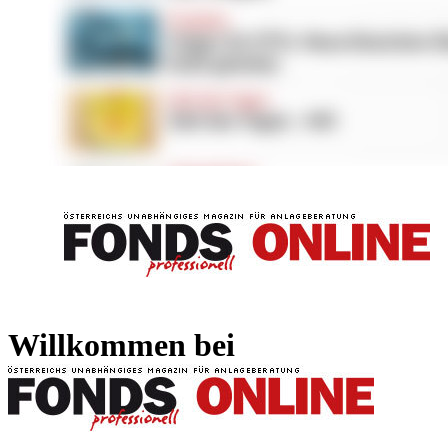
FONDS professionell
FONDS professi
Willkommen bei