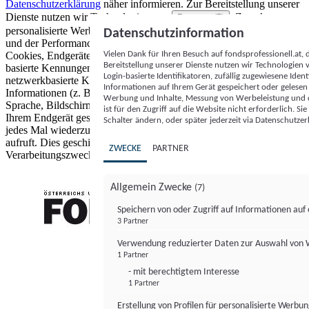
Datenschutzerklärung
näher informieren.
Zur Bereitstellung unserer
Dienste nutzen wir Technologien von
. Zwecke:
Partnern (5)
personalisierte Werbung und Inhalte, Messung von Werbeleistung
Datenschutzinformation
und der Performance von Inhalten sowie Zielgruppenforschung.
Vielen Dank für Ihren Besuch auf fondsprofessionell.at
Cookies, Endgeräte- oder ähnliche Online-Kennungen (z. B. login-
Bereitstellung unserer Dienste nutzen wir Technologien
basierte Kennungen, zufällig generierte Kennungen,
Login-basierte Identifikatoren, zufällig zugewiesene Id
netzwerkbasierte Kennungen) können zusammen mit anderen
Informationen auf Ihrem Gerät gespeichert oder gelese
Informationen (z. B. Browsertyp und Browserinformationen,
Werbung und Inhalte, Messung von Werbeleistung und d
Sprache, Bildschirmgröße, unterstützte Technologien usw.) auf
ist für den Zugriff auf die Website nicht erforderlich. S
Ihrem Endgerät gespeichert oder von dort ausgelesen werden, um es
Schalter ändern, oder später jederzeit via Datenschutzer
jedes Mal wiederzuerkennen, wenn es eine App oder einer Webseite
aufruft. Dies geschieht für einen oder mehrere der hier aufgeführten
ZWECKE
PARTNER
Verarbeitungszwecke.
Allgemein Zwecke
(7)
Speichern von oder Zugriff auf Informationen au
3 Partner
FONDS professionell
Verwendung reduzierter Daten zur Auswahl von
1 Partner
- mit berechtigtem Interesse
1 Partner
Erstellung von Profilen für personalisierte Werbu