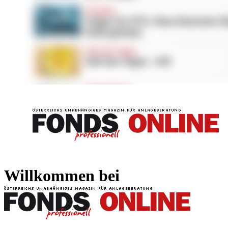
FONDS professionell
FONDS professi
Willkommen bei