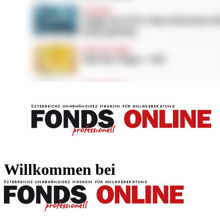
FONDS professionell
FONDS professi
Willkommen bei