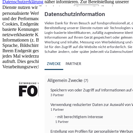
Datenschutzerklärung
näher informieren.
Zur Bereitstellung unserer
Dienste nutzen wir Technologien von
. Zwecke:
Partnern (5)
personalisierte Werbung und Inhalte, Messung von Werbeleistung
Datenschutzinformation
und der Performance von Inhalten sowie Zielgruppenforschung.
Vielen Dank für Ihren Besuch auf fondsprofessionell.at
Cookies, Endgeräte- oder ähnliche Online-Kennungen (z. B. login-
Bereitstellung unserer Dienste nutzen wir Technologien
basierte Kennungen, zufällig generierte Kennungen,
Login-basierte Identifikatoren, zufällig zugewiesene Id
netzwerkbasierte Kennungen) können zusammen mit anderen
Informationen auf Ihrem Gerät gespeichert oder gelese
Informationen (z. B. Browsertyp und Browserinformationen,
Werbung und Inhalte, Messung von Werbeleistung und d
Sprache, Bildschirmgröße, unterstützte Technologien usw.) auf
ist für den Zugriff auf die Website nicht erforderlich. S
Ihrem Endgerät gespeichert oder von dort ausgelesen werden, um es
Schalter ändern, oder später jederzeit via Datenschutzer
jedes Mal wiederzuerkennen, wenn es eine App oder einer Webseite
aufruft. Dies geschieht für einen oder mehrere der hier aufgeführten
ZWECKE
PARTNER
Verarbeitungszwecke.
Allgemein Zwecke
(7)
Speichern von oder Zugriff auf Informationen au
3 Partner
FONDS professionell
Verwendung reduzierter Daten zur Auswahl von
1 Partner
- mit berechtigtem Interesse
1 Partner
Erstellung von Profilen für personalisierte Werbu