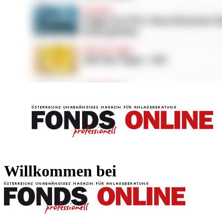
FONDS professionell
FONDS professi
Willkommen bei