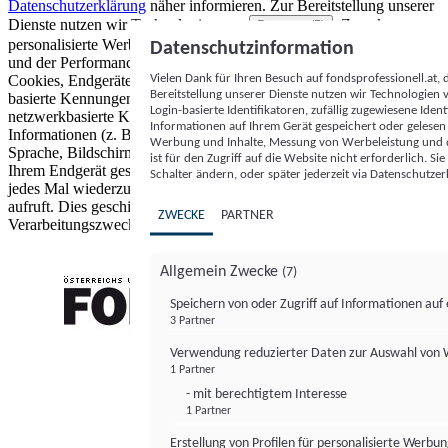
Datenschutzerklärung
näher informieren.
Zur Bereitstellung unserer
Dienste nutzen wir Technologien von
. Zwecke:
Partnern (5)
personalisierte Werbung und Inhalte, Messung von Werbeleistung
Datenschutzinformation
und der Performance von Inhalten sowie Zielgruppenforschung.
Vielen Dank für Ihren Besuch auf fondsprofessionell.at
Cookies, Endgeräte- oder ähnliche Online-Kennungen (z. B. login-
Bereitstellung unserer Dienste nutzen wir Technologien
basierte Kennungen, zufällig generierte Kennungen,
Login-basierte Identifikatoren, zufällig zugewiesene Id
netzwerkbasierte Kennungen) können zusammen mit anderen
Informationen auf Ihrem Gerät gespeichert oder gelese
Informationen (z. B. Browsertyp und Browserinformationen,
Werbung und Inhalte, Messung von Werbeleistung und d
Sprache, Bildschirmgröße, unterstützte Technologien usw.) auf
ist für den Zugriff auf die Website nicht erforderlich. S
Ihrem Endgerät gespeichert oder von dort ausgelesen werden, um es
Schalter ändern, oder später jederzeit via Datenschutzer
jedes Mal wiederzuerkennen, wenn es eine App oder einer Webseite
aufruft. Dies geschieht für einen oder mehrere der hier aufgeführten
ZWECKE
PARTNER
Verarbeitungszwecke.
Allgemein Zwecke
(7)
Speichern von oder Zugriff auf Informationen au
3 Partner
FONDS professionell
Verwendung reduzierter Daten zur Auswahl von
1 Partner
- mit berechtigtem Interesse
1 Partner
Erstellung von Profilen für personalisierte Werbu