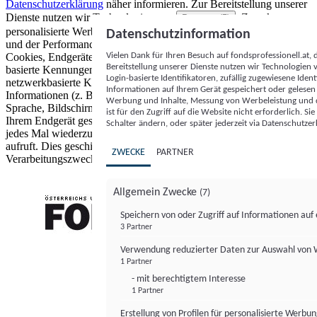
Datenschutzerklärung
näher informieren.
Zur Bereitstellung unserer
Dienste nutzen wir Technologien von
. Zwecke:
Partnern (5)
personalisierte Werbung und Inhalte, Messung von Werbeleistung
Datenschutzinformation
und der Performance von Inhalten sowie Zielgruppenforschung.
Vielen Dank für Ihren Besuch auf fondsprofessionell.at
Cookies, Endgeräte- oder ähnliche Online-Kennungen (z. B. login-
Bereitstellung unserer Dienste nutzen wir Technologien
basierte Kennungen, zufällig generierte Kennungen,
Login-basierte Identifikatoren, zufällig zugewiesene Id
netzwerkbasierte Kennungen) können zusammen mit anderen
Informationen auf Ihrem Gerät gespeichert oder gelese
Informationen (z. B. Browsertyp und Browserinformationen,
Werbung und Inhalte, Messung von Werbeleistung und d
Sprache, Bildschirmgröße, unterstützte Technologien usw.) auf
ist für den Zugriff auf die Website nicht erforderlich. S
Ihrem Endgerät gespeichert oder von dort ausgelesen werden, um es
Schalter ändern, oder später jederzeit via Datenschutzer
jedes Mal wiederzuerkennen, wenn es eine App oder einer Webseite
aufruft. Dies geschieht für einen oder mehrere der hier aufgeführten
ZWECKE
PARTNER
Verarbeitungszwecke.
Allgemein Zwecke
(7)
Speichern von oder Zugriff auf Informationen au
3 Partner
FONDS professionell
Verwendung reduzierter Daten zur Auswahl von
1 Partner
- mit berechtigtem Interesse
1 Partner
Erstellung von Profilen für personalisierte Werbu