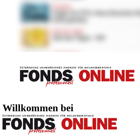
FONDS professionell
FONDS professi
Willkommen bei