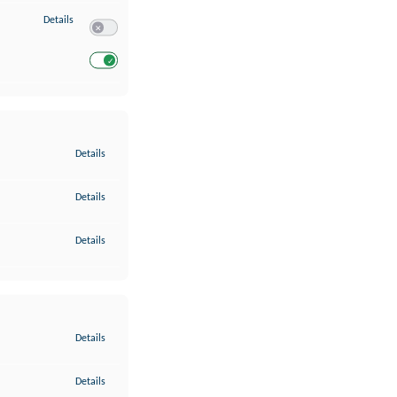
zu Entwicklung und Verbesserung der Angebote
Details
Switch zum Einwilligen bzw. Ablehnen des Dienstes Entwickl
Switch zum Einwilligen bzw. Ablehnen des Dienstes Entwicklu
zu Gewährleistung der Sicherheit, Verhinderung und Aufdeckung v
Details
zu Bereitstellung und Anzeige von Werbung und Inhalten
Details
zu Ihre Entscheidungen zum Datenschutz speichern und übermittel
Details
zu Abgleichung und Kombination von Daten aus unterschiedlichen 
Details
zu Verknüpfung verschiedener Endgeräte
Details