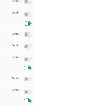
zu Speichern von oder Zugriff auf Informationen auf einem Endgerät
Details
Switch zum Einwilligen bzw. Ablehnen des Dienstes Speichern 
zu Verwendung reduzierter Daten zur Auswahl von Werbeanzeigen
Details
Switch zum Einwilligen bzw. Ablehnen des Dienstes Verwend
Switch zum Einwilligen bzw. Ablehnen des Dienstes Verwendu
zu Erstellung von Profilen für personalisierte Werbung
Details
Switch zum Einwilligen bzw. Ablehnen des Dienstes Erstellung 
zu Verwendung von Profilen zur Auswahl personalisierter Werbung
Details
Switch zum Einwilligen bzw. Ablehnen des Dienstes Verwendun
zu Messung der Werbeleistung
Details
Switch zum Einwilligen bzw. Ablehnen des Dienstes Messung 
Switch zum Einwilligen bzw. Ablehnen des Dienstes Messung d
zu Messung der Performance von Inhalten
Details
Switch zum Einwilligen bzw. Ablehnen des Dienstes Messung 
zu Analyse von Zielgruppen durch Statistiken oder Kombinationen von Dat
Details
Switch zum Einwilligen bzw. Ablehnen des Dienstes Analyse v
Switch zum Einwilligen bzw. Ablehnen des Dienstes Analyse v