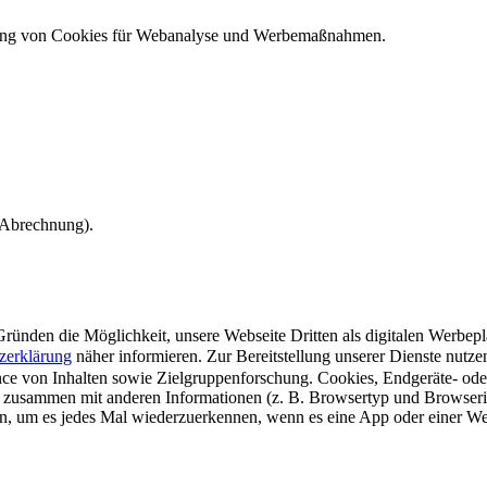
ndung von Cookies für Webanalyse und Werbemaßnahmen.
e Abrechnung).
ünden die Möglichkeit, unsere Webseite Dritten als digitalen Werbeplat
zerklärung
näher informieren.
Zur Bereitstellung unserer Dienste nutz
e von Inhalten sowie Zielgruppenforschung. Cookies, Endgeräte- ode
 zusammen mit anderen Informationen (z. B. Browsertyp und Browserin
n, um es jedes Mal wiederzuerkennen, wenn es eine App oder einer Webs