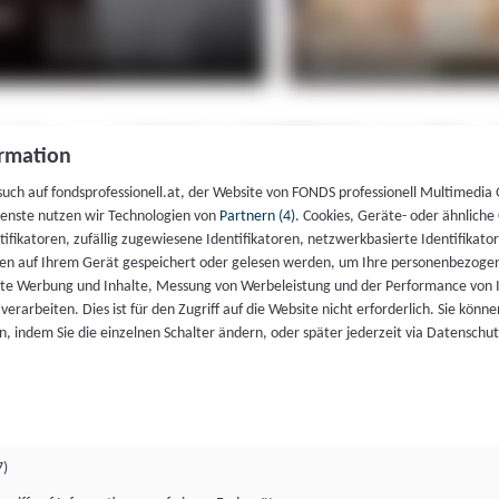
rmation
such auf fondsprofessionell.at, der Website von FONDS professionell Multimedia
ienste nutzen wir Technologien von
Partnern (4)
. Cookies, Geräte- oder ähnliche
entifikatoren, zufällig zugewiesene Identifikatoren, netzwerkbasierte Identifik
en auf Ihrem Gerät gespeichert oder gelesen werden, um Ihre personenbezogen
rte Werbung und Inhalte, Messung von Werbeleistung und der Performance von 
erarbeiten. Dies ist für den Zugriff auf die Website nicht erforderlich. Sie können
, indem Sie die einzelnen Schalter ändern, oder später jederzeit via Datenschu
7)