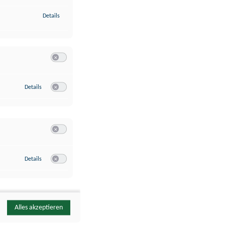
zu Identifikation von Endgeräten anhand automatisch übermittelte
Details
Switch zum Einwilligen bzw. Ablehnen der Kategorie Analyse / 
zu Google Analytics
Details
Switch zum Einwilligen bzw. Ablehnen des Dienstes Google Ana
Switch zum Einwilligen bzw. Ablehnen der Kategorie Sonstige 
zu YouTube
Details
Switch zum Einwilligen bzw. Ablehnen des Dienstes YouTube
Alles akzeptieren