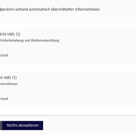
ndgeräten anhand automatisch übermittelter Informationen
icht IAB)
(1)
Fehlerbehebung und Weiterentwicklung
Irland
Impressum
Datenschutzerklärung
Datenschutzeinstellungen
ht IAB)
(1)
nformationen
Irland
ionell
Nichts akzeptieren