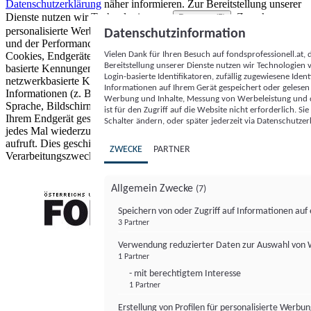
Datenschutzerklärung
näher informieren.
Zur Bereitstellung unserer
Dienste nutzen wir Technologien von
. Zwecke:
Partnern (5)
personalisierte Werbung und Inhalte, Messung von Werbeleistung
Datenschutzinformation
und der Performance von Inhalten sowie Zielgruppenforschung.
Vielen Dank für Ihren Besuch auf fondsprofessionell.at
Cookies, Endgeräte- oder ähnliche Online-Kennungen (z. B. login-
Bereitstellung unserer Dienste nutzen wir Technologien
basierte Kennungen, zufällig generierte Kennungen,
Login-basierte Identifikatoren, zufällig zugewiesene Id
netzwerkbasierte Kennungen) können zusammen mit anderen
Informationen auf Ihrem Gerät gespeichert oder gelese
Informationen (z. B. Browsertyp und Browserinformationen,
Werbung und Inhalte, Messung von Werbeleistung und d
Sprache, Bildschirmgröße, unterstützte Technologien usw.) auf
ist für den Zugriff auf die Website nicht erforderlich. S
Ihrem Endgerät gespeichert oder von dort ausgelesen werden, um es
Schalter ändern, oder später jederzeit via Datenschutzer
jedes Mal wiederzuerkennen, wenn es eine App oder einer Webseite
aufruft. Dies geschieht für einen oder mehrere der hier aufgeführten
ZWECKE
PARTNER
Verarbeitungszwecke.
Allgemein Zwecke
(7)
Speichern von oder Zugriff auf Informationen au
3 Partner
FONDS professionell
Verwendung reduzierter Daten zur Auswahl von
1 Partner
- mit berechtigtem Interesse
1 Partner
Erstellung von Profilen für personalisierte Werbu