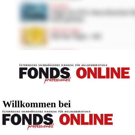
FONDS professionell
FONDS professi
Willkommen bei