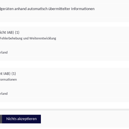
ndgeräten anhand automatisch übermittelter Informationen
icht IAB)
(1)
Fehlerbehebung und Weiterentwicklung
Irland
Impressum
Datenschutzerklärung
Datenschutzeinstellungen
ht IAB)
(1)
nformationen
Irland
ionell
Nichts akzeptieren