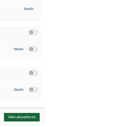
zu Identifikation von Endgeräten anhand automatisch übermittelte
Details
Switch zum Einwilligen bzw. Ablehnen der Kategorie Analyse / 
zu Google Analytics
Details
Switch zum Einwilligen bzw. Ablehnen des Dienstes Google Ana
Switch zum Einwilligen bzw. Ablehnen der Kategorie Sonstige 
zu YouTube
Details
Switch zum Einwilligen bzw. Ablehnen des Dienstes YouTube
Alles akzeptieren