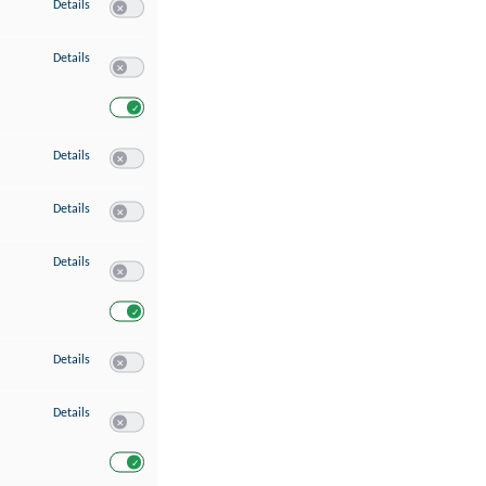
zu Speichern von oder Zugriff auf Informationen auf einem Endgerät
Details
Switch zum Einwilligen bzw. Ablehnen des Dienstes Speichern 
zu Verwendung reduzierter Daten zur Auswahl von Werbeanzeigen
Details
Switch zum Einwilligen bzw. Ablehnen des Dienstes Verwend
Switch zum Einwilligen bzw. Ablehnen des Dienstes Verwendu
zu Erstellung von Profilen für personalisierte Werbung
Details
Switch zum Einwilligen bzw. Ablehnen des Dienstes Erstellung 
zu Verwendung von Profilen zur Auswahl personalisierter Werbung
Details
Switch zum Einwilligen bzw. Ablehnen des Dienstes Verwendun
zu Messung der Werbeleistung
Details
Switch zum Einwilligen bzw. Ablehnen des Dienstes Messung 
Switch zum Einwilligen bzw. Ablehnen des Dienstes Messung d
zu Messung der Performance von Inhalten
Details
Switch zum Einwilligen bzw. Ablehnen des Dienstes Messung 
zu Analyse von Zielgruppen durch Statistiken oder Kombinationen von Dat
Details
Switch zum Einwilligen bzw. Ablehnen des Dienstes Analyse v
Switch zum Einwilligen bzw. Ablehnen des Dienstes Analyse v