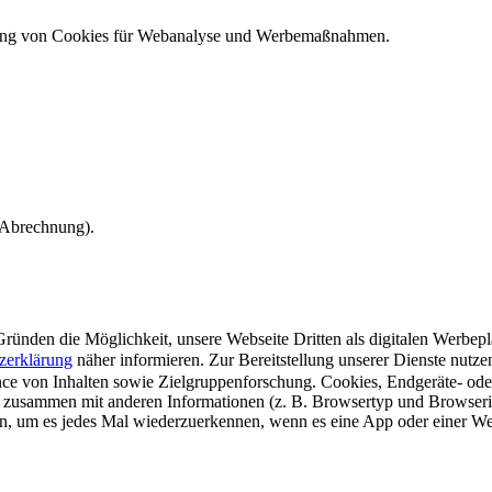
ndung von Cookies für Webanalyse und Werbemaßnahmen.
e Abrechnung).
ünden die Möglichkeit, unsere Webseite Dritten als digitalen Werbeplat
zerklärung
näher informieren.
Zur Bereitstellung unserer Dienste nutz
e von Inhalten sowie Zielgruppenforschung. Cookies, Endgeräte- ode
 zusammen mit anderen Informationen (z. B. Browsertyp und Browserin
n, um es jedes Mal wiederzuerkennen, wenn es eine App oder einer Webs