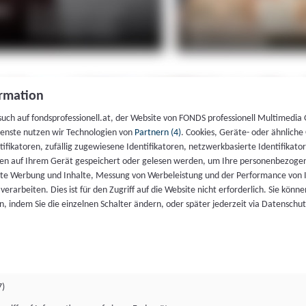
rmation
such auf fondsprofessionell.at, der Website von FONDS professionell Multimedia
ienste nutzen wir Technologien von
Partnern (4)
. Cookies, Geräte- oder ähnliche
entifikatoren, zufällig zugewiesene Identifikatoren, netzwerkbasierte Identifik
en auf Ihrem Gerät gespeichert oder gelesen werden, um Ihre personenbezogen
rte Werbung und Inhalte, Messung von Werbeleistung und der Performance von 
erarbeiten. Dies ist für den Zugriff auf die Website nicht erforderlich. Sie können
, indem Sie die einzelnen Schalter ändern, oder später jederzeit via Datenschu
7)