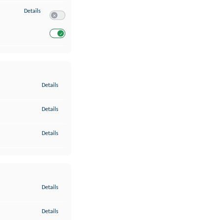
zu Entwicklung und Verbesserung der Angebote
Details
Switch zum Einwilligen bzw. Ablehnen des Dienstes Entwickl
Switch zum Einwilligen bzw. Ablehnen des Dienstes Entwicklu
zu Gewährleistung der Sicherheit, Verhinderung und Aufdeckung v
Details
zu Bereitstellung und Anzeige von Werbung und Inhalten
Details
zu Ihre Entscheidungen zum Datenschutz speichern und übermittel
Details
zu Abgleichung und Kombination von Daten aus unterschiedlichen 
Details
zu Verknüpfung verschiedener Endgeräte
Details