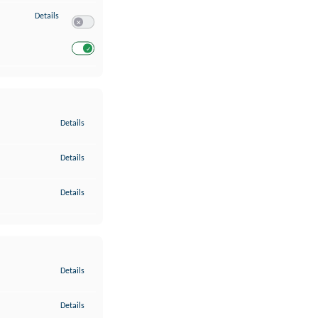
zu Entwicklung und Verbesserung der Angebote
Details
Switch zum Einwilligen bzw. Ablehnen des Dienstes Entwickl
Switch zum Einwilligen bzw. Ablehnen des Dienstes Entwicklu
zu Gewährleistung der Sicherheit, Verhinderung und Aufdeckung v
Details
zu Bereitstellung und Anzeige von Werbung und Inhalten
Details
zu Ihre Entscheidungen zum Datenschutz speichern und übermittel
Details
zu Abgleichung und Kombination von Daten aus unterschiedlichen 
Details
zu Verknüpfung verschiedener Endgeräte
Details