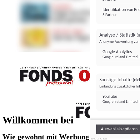
Identifikation von E
3 Partner
Analyse / Statistik
(n
Anonyme Auswertung zur 
Google Analytics
Google Ireland Limited, 
Sonstige Inhalte
(nic
Einbindung zusätzlicher I
FONDS professionell
YouTube
Google Ireland Limited, 
FONDS profess
Willkommen bei
Auswahl akzeptieren
Wie gewohnt mit Werbung lesen