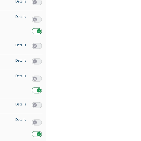
zu Speichern von oder Zugriff auf Informationen auf einem Endgerät
Details
Switch zum Einwilligen bzw. Ablehnen des Dienstes Speichern 
zu Verwendung reduzierter Daten zur Auswahl von Werbeanzeigen
Details
Switch zum Einwilligen bzw. Ablehnen des Dienstes Verwend
Switch zum Einwilligen bzw. Ablehnen des Dienstes Verwendu
zu Erstellung von Profilen für personalisierte Werbung
Details
Switch zum Einwilligen bzw. Ablehnen des Dienstes Erstellung 
zu Verwendung von Profilen zur Auswahl personalisierter Werbung
Details
Switch zum Einwilligen bzw. Ablehnen des Dienstes Verwendun
zu Messung der Werbeleistung
Details
Switch zum Einwilligen bzw. Ablehnen des Dienstes Messung 
Switch zum Einwilligen bzw. Ablehnen des Dienstes Messung d
zu Messung der Performance von Inhalten
Details
Switch zum Einwilligen bzw. Ablehnen des Dienstes Messung 
zu Analyse von Zielgruppen durch Statistiken oder Kombinationen von Dat
Details
Switch zum Einwilligen bzw. Ablehnen des Dienstes Analyse v
Switch zum Einwilligen bzw. Ablehnen des Dienstes Analyse v