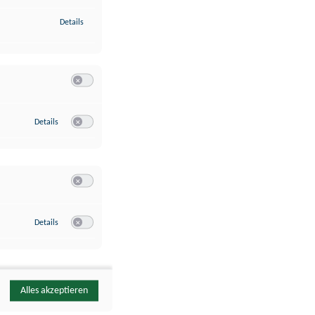
zu Identifikation von Endgeräten anhand automatisch übermittelte
Details
Switch zum Einwilligen bzw. Ablehnen der Kategorie Analyse / 
zu Google Analytics
Details
Switch zum Einwilligen bzw. Ablehnen des Dienstes Google Ana
Switch zum Einwilligen bzw. Ablehnen der Kategorie Sonstige 
zu YouTube
Details
Switch zum Einwilligen bzw. Ablehnen des Dienstes YouTube
Alles akzeptieren