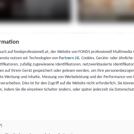
rmation
such auf fondsprofessionell.at, der Website von FONDS professionell Multimedia
ienste nutzen wir Technologien von
Partnern (4)
. Cookies, Geräte- oder ähnliche
entifikatoren, zufällig zugewiesene Identifikatoren, netzwerkbasierte Identifik
en auf Ihrem Gerät gespeichert oder gelesen werden, um Ihre personenbezogen
rte Werbung und Inhalte, Messung von Werbeleistung und der Performance von 
erarbeiten. Dies ist für den Zugriff auf die Website nicht erforderlich. Sie können
, indem Sie die einzelnen Schalter ändern, oder später jederzeit via Datenschu
7)