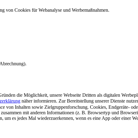
ndung von Cookies für Webanalyse und Werbemaßnahmen.
e Abrechnung).
ünden die Möglichkeit, unsere Webseite Dritten als digitalen Werbeplat
zerklärung
näher informieren.
Zur Bereitstellung unserer Dienste nutz
e von Inhalten sowie Zielgruppenforschung. Cookies, Endgeräte- ode
 zusammen mit anderen Informationen (z. B. Browsertyp und Browserin
n, um es jedes Mal wiederzuerkennen, wenn es eine App oder einer Webs