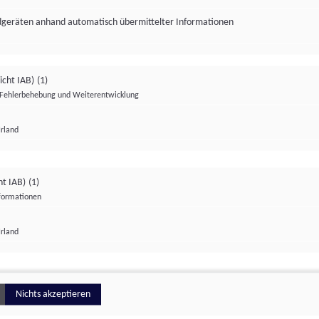
ndgeräten anhand automatisch übermittelter Informationen
icht IAB)
(1)
Fehlerbehebung und Weiterentwicklung
Irland
Impressum
Datenschutzerklärung
Datenschutzeinstellungen
ht IAB)
(1)
nformationen
Irland
ionell
Nichts akzeptieren