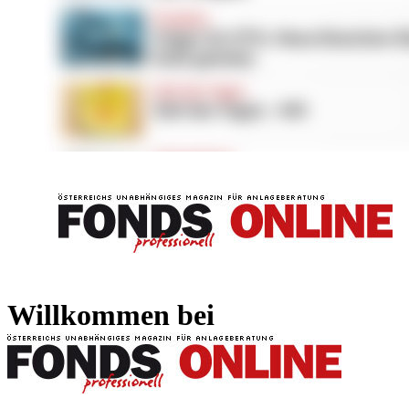
FONDS professionell
FONDS professi
Willkommen bei