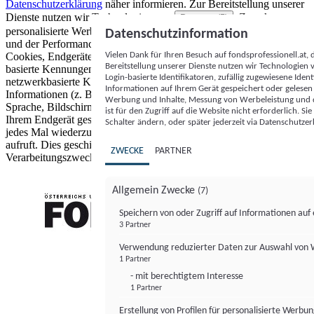
Datenschutzerklärung
näher informieren.
Zur Bereitstellung unserer
Dienste nutzen wir Technologien von
. Zwecke:
Partnern (5)
personalisierte Werbung und Inhalte, Messung von Werbeleistung
Datenschutzinformation
und der Performance von Inhalten sowie Zielgruppenforschung.
Vielen Dank für Ihren Besuch auf fondsprofessionell.at
Cookies, Endgeräte- oder ähnliche Online-Kennungen (z. B. login-
Bereitstellung unserer Dienste nutzen wir Technologien
basierte Kennungen, zufällig generierte Kennungen,
Login-basierte Identifikatoren, zufällig zugewiesene Id
netzwerkbasierte Kennungen) können zusammen mit anderen
Informationen auf Ihrem Gerät gespeichert oder gelese
Informationen (z. B. Browsertyp und Browserinformationen,
Werbung und Inhalte, Messung von Werbeleistung und d
Sprache, Bildschirmgröße, unterstützte Technologien usw.) auf
ist für den Zugriff auf die Website nicht erforderlich. S
Ihrem Endgerät gespeichert oder von dort ausgelesen werden, um es
Schalter ändern, oder später jederzeit via Datenschutzer
jedes Mal wiederzuerkennen, wenn es eine App oder einer Webseite
aufruft. Dies geschieht für einen oder mehrere der hier aufgeführten
ZWECKE
PARTNER
Verarbeitungszwecke.
Allgemein Zwecke
(7)
Speichern von oder Zugriff auf Informationen au
3 Partner
FONDS professionell
Verwendung reduzierter Daten zur Auswahl von
1 Partner
- mit berechtigtem Interesse
1 Partner
Erstellung von Profilen für personalisierte Werbu