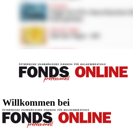
FONDS professionell
FONDS professi
Willkommen bei