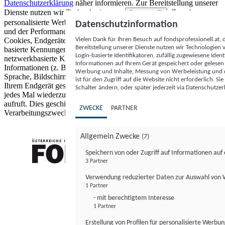
Datenschutzerklärung
näher informieren.
Zur Bereitstellung unserer
Dienste nutzen wir Technologien von
. Zwecke:
Partnern (5)
personalisierte Werbung und Inhalte, Messung von Werbeleistung
Datenschutzinformation
und der Performance von Inhalten sowie Zielgruppenforschung.
Vielen Dank für Ihren Besuch auf fondsprofessionell.at
Cookies, Endgeräte- oder ähnliche Online-Kennungen (z. B. login-
Bereitstellung unserer Dienste nutzen wir Technologien
basierte Kennungen, zufällig generierte Kennungen,
Login-basierte Identifikatoren, zufällig zugewiesene Id
netzwerkbasierte Kennungen) können zusammen mit anderen
Informationen auf Ihrem Gerät gespeichert oder gelese
Informationen (z. B. Browsertyp und Browserinformationen,
Werbung und Inhalte, Messung von Werbeleistung und d
Sprache, Bildschirmgröße, unterstützte Technologien usw.) auf
ist für den Zugriff auf die Website nicht erforderlich. S
Ihrem Endgerät gespeichert oder von dort ausgelesen werden, um es
Schalter ändern, oder später jederzeit via Datenschutzer
jedes Mal wiederzuerkennen, wenn es eine App oder einer Webseite
aufruft. Dies geschieht für einen oder mehrere der hier aufgeführten
ZWECKE
PARTNER
Verarbeitungszwecke.
Allgemein Zwecke
(7)
Speichern von oder Zugriff auf Informationen au
3 Partner
FONDS professionell
Verwendung reduzierter Daten zur Auswahl von
1 Partner
- mit berechtigtem Interesse
1 Partner
Erstellung von Profilen für personalisierte Werbu