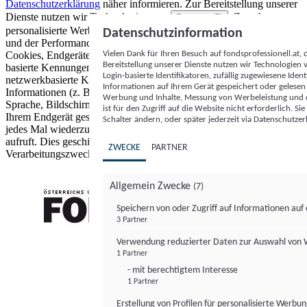
Datenschutzerklärung
näher informieren.
Zur Bereitstellung unserer
Dienste nutzen wir Technologien von
. Zwecke:
Partnern (5)
personalisierte Werbung und Inhalte, Messung von Werbeleistung
Datenschutzinformation
und der Performance von Inhalten sowie Zielgruppenforschung.
Vielen Dank für Ihren Besuch auf fondsprofessionell.at
Cookies, Endgeräte- oder ähnliche Online-Kennungen (z. B. login-
Bereitstellung unserer Dienste nutzen wir Technologien
basierte Kennungen, zufällig generierte Kennungen,
Login-basierte Identifikatoren, zufällig zugewiesene Id
netzwerkbasierte Kennungen) können zusammen mit anderen
Informationen auf Ihrem Gerät gespeichert oder gelese
Informationen (z. B. Browsertyp und Browserinformationen,
Werbung und Inhalte, Messung von Werbeleistung und d
Sprache, Bildschirmgröße, unterstützte Technologien usw.) auf
ist für den Zugriff auf die Website nicht erforderlich. S
Ihrem Endgerät gespeichert oder von dort ausgelesen werden, um es
Schalter ändern, oder später jederzeit via Datenschutzer
jedes Mal wiederzuerkennen, wenn es eine App oder einer Webseite
aufruft. Dies geschieht für einen oder mehrere der hier aufgeführten
ZWECKE
PARTNER
Verarbeitungszwecke.
Allgemein Zwecke
(7)
Speichern von oder Zugriff auf Informationen au
3 Partner
FONDS professionell
Verwendung reduzierter Daten zur Auswahl von
1 Partner
- mit berechtigtem Interesse
1 Partner
Erstellung von Profilen für personalisierte Werbu