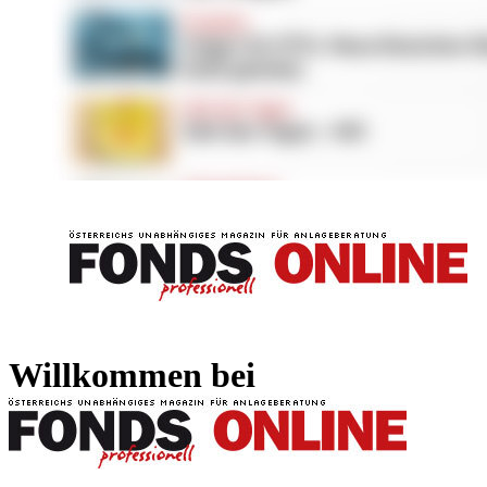
FONDS professionell
FONDS professi
Willkommen bei