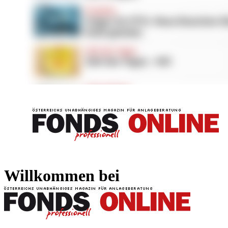
FONDS professionell
FONDS professi
Willkommen bei