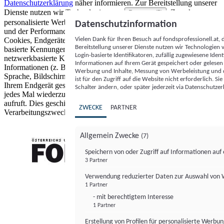
Datenschutzerklärung
näher informieren.
Zur Bereitstellung unserer
Dienste nutzen wir Technologien von
. Zwecke:
Partnern (5)
personalisierte Werbung und Inhalte, Messung von Werbeleistung
Datenschutzinformation
und der Performance von Inhalten sowie Zielgruppenforschung.
Vielen Dank für Ihren Besuch auf fondsprofessionell.at
Cookies, Endgeräte- oder ähnliche Online-Kennungen (z. B. login-
Bereitstellung unserer Dienste nutzen wir Technologien
basierte Kennungen, zufällig generierte Kennungen,
Login-basierte Identifikatoren, zufällig zugewiesene Id
netzwerkbasierte Kennungen) können zusammen mit anderen
Informationen auf Ihrem Gerät gespeichert oder gelese
Informationen (z. B. Browsertyp und Browserinformationen,
Werbung und Inhalte, Messung von Werbeleistung und d
Sprache, Bildschirmgröße, unterstützte Technologien usw.) auf
ist für den Zugriff auf die Website nicht erforderlich. S
Ihrem Endgerät gespeichert oder von dort ausgelesen werden, um es
Schalter ändern, oder später jederzeit via Datenschutzer
jedes Mal wiederzuerkennen, wenn es eine App oder einer Webseite
aufruft. Dies geschieht für einen oder mehrere der hier aufgeführten
ZWECKE
PARTNER
Verarbeitungszwecke.
Allgemein Zwecke
(7)
Speichern von oder Zugriff auf Informationen au
3 Partner
FONDS professionell
Verwendung reduzierter Daten zur Auswahl von
1 Partner
- mit berechtigtem Interesse
1 Partner
Erstellung von Profilen für personalisierte Werbu