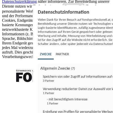
Datenschutzerklärung
näher informieren.
Zur Bereitstellung unserer
Dienste nutzen wir Technologien von
. Zwecke:
Partnern (5)
personalisierte Werbung und Inhalte, Messung von Werbeleistung
Datenschutzinformation
und der Performance von Inhalten sowie Zielgruppenforschung.
Vielen Dank für Ihren Besuch auf fondsprofessionell.at
Cookies, Endgeräte- oder ähnliche Online-Kennungen (z. B. login-
Bereitstellung unserer Dienste nutzen wir Technologien
basierte Kennungen, zufällig generierte Kennungen,
Login-basierte Identifikatoren, zufällig zugewiesene Id
netzwerkbasierte Kennungen) können zusammen mit anderen
Informationen auf Ihrem Gerät gespeichert oder gelese
Informationen (z. B. Browsertyp und Browserinformationen,
Werbung und Inhalte, Messung von Werbeleistung und d
Sprache, Bildschirmgröße, unterstützte Technologien usw.) auf
ist für den Zugriff auf die Website nicht erforderlich. S
Ihrem Endgerät gespeichert oder von dort ausgelesen werden, um es
Schalter ändern, oder später jederzeit via Datenschutzer
jedes Mal wiederzuerkennen, wenn es eine App oder einer Webseite
aufruft. Dies geschieht für einen oder mehrere der hier aufgeführten
ZWECKE
PARTNER
Verarbeitungszwecke.
Allgemein Zwecke
(7)
Speichern von oder Zugriff auf Informationen au
3 Partner
FONDS professionell
Verwendung reduzierter Daten zur Auswahl von
1 Partner
- mit berechtigtem Interesse
1 Partner
Erstellung von Profilen für personalisierte Werbu