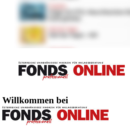
FONDS professionell
FONDS professi
Willkommen bei