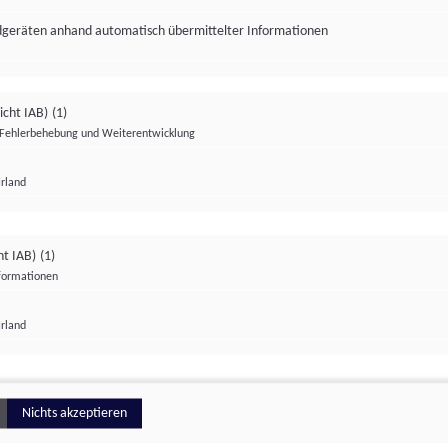
ndgeräten anhand automatisch übermittelter Informationen
icht IAB)
(1)
Fehlerbehebung und Weiterentwicklung
Irland
Impressum
Datenschutzerklärung
Datenschutzeinstellungen
ht IAB)
(1)
nformationen
Irland
ionell
Nichts akzeptieren