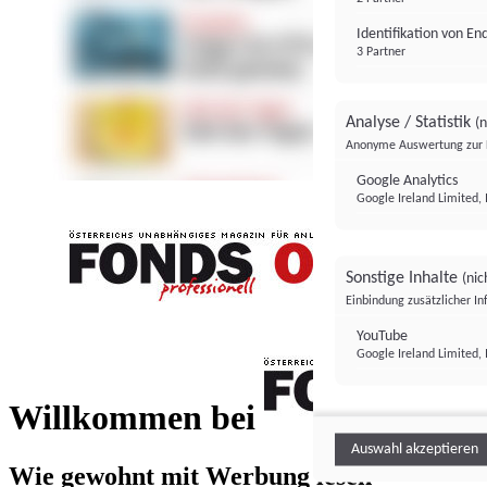
Identifikation von E
3 Partner
Analyse / Statistik
(n
Anonyme Auswertung zur 
Google Analytics
Google Ireland Limited, 
Sonstige Inhalte
(nic
Einbindung zusätzlicher I
FONDS professionell
YouTube
Google Ireland Limited, 
FONDS profess
Willkommen bei
Auswahl akzeptieren
Wie gewohnt mit Werbung lesen