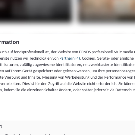
rmation
such auf fondsprofessionell.at, der Website von FONDS professionell Multimedia
ienste nutzen wir Technologien von
Partnern (4)
. Cookies, Geräte- oder ähnliche
entifikatoren, zufällig zugewiesene Identifikatoren, netzwerkbasierte Identifik
en auf Ihrem Gerät gespeichert oder gelesen werden, um Ihre personenbezogen
rte Werbung und Inhalte, Messung von Werbeleistung und der Performance von 
erarbeiten. Dies ist für den Zugriff auf die Website nicht erforderlich. Sie können
, indem Sie die einzelnen Schalter ändern, oder später jederzeit via Datenschu
7)