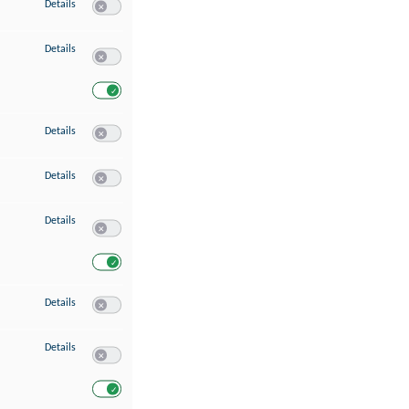
zu Speichern von oder Zugriff auf Informationen auf einem Endgerät
Details
Switch zum Einwilligen bzw. Ablehnen des Dienstes Speichern 
zu Verwendung reduzierter Daten zur Auswahl von Werbeanzeigen
Details
Switch zum Einwilligen bzw. Ablehnen des Dienstes Verwend
Switch zum Einwilligen bzw. Ablehnen des Dienstes Verwendu
zu Erstellung von Profilen für personalisierte Werbung
Details
Switch zum Einwilligen bzw. Ablehnen des Dienstes Erstellung 
zu Verwendung von Profilen zur Auswahl personalisierter Werbung
Details
Switch zum Einwilligen bzw. Ablehnen des Dienstes Verwendun
zu Messung der Werbeleistung
Details
Switch zum Einwilligen bzw. Ablehnen des Dienstes Messung 
Switch zum Einwilligen bzw. Ablehnen des Dienstes Messung d
zu Messung der Performance von Inhalten
Details
Switch zum Einwilligen bzw. Ablehnen des Dienstes Messung 
zu Analyse von Zielgruppen durch Statistiken oder Kombinationen von Dat
Details
Switch zum Einwilligen bzw. Ablehnen des Dienstes Analyse v
Switch zum Einwilligen bzw. Ablehnen des Dienstes Analyse v