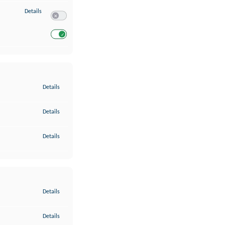
zu Entwicklung und Verbesserung der Angebote
Details
Switch zum Einwilligen bzw. Ablehnen des Dienstes Entwickl
Switch zum Einwilligen bzw. Ablehnen des Dienstes Entwicklu
zu Gewährleistung der Sicherheit, Verhinderung und Aufdeckung v
Details
zu Bereitstellung und Anzeige von Werbung und Inhalten
Details
zu Ihre Entscheidungen zum Datenschutz speichern und übermittel
Details
zu Abgleichung und Kombination von Daten aus unterschiedlichen 
Details
zu Verknüpfung verschiedener Endgeräte
Details