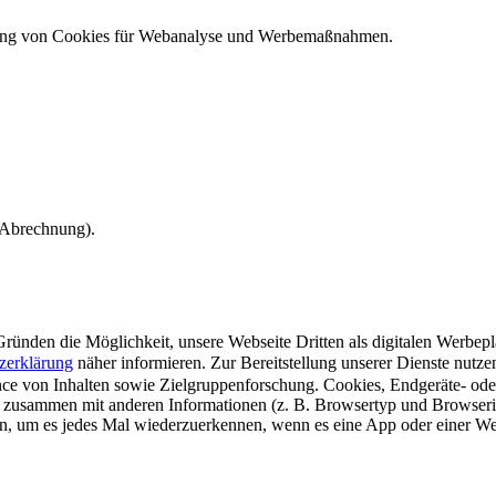
ndung von Cookies für Webanalyse und Werbemaßnahmen.
e Abrechnung).
ünden die Möglichkeit, unsere Webseite Dritten als digitalen Werbeplat
zerklärung
näher informieren.
Zur Bereitstellung unserer Dienste nutz
e von Inhalten sowie Zielgruppenforschung. Cookies, Endgeräte- ode
 zusammen mit anderen Informationen (z. B. Browsertyp und Browserin
n, um es jedes Mal wiederzuerkennen, wenn es eine App oder einer Webs