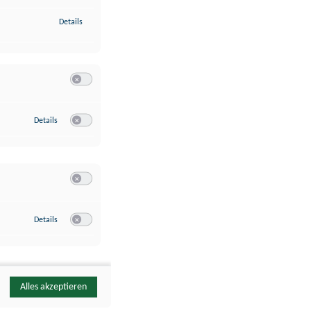
zu Identifikation von Endgeräten anhand automatisch übermittelte
Details
Switch zum Einwilligen bzw. Ablehnen der Kategorie Analyse / 
zu Google Analytics
Details
Switch zum Einwilligen bzw. Ablehnen des Dienstes Google Ana
Switch zum Einwilligen bzw. Ablehnen der Kategorie Sonstige 
zu YouTube
Details
Switch zum Einwilligen bzw. Ablehnen des Dienstes YouTube
Alles akzeptieren