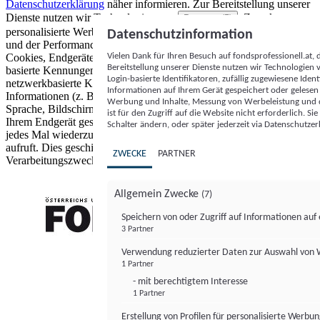
Datenschutzerklärung
näher informieren.
Zur Bereitstellung unserer
Dienste nutzen wir Technologien von
. Zwecke:
Partnern (5)
personalisierte Werbung und Inhalte, Messung von Werbeleistung
Datenschutzinformation
und der Performance von Inhalten sowie Zielgruppenforschung.
Vielen Dank für Ihren Besuch auf fondsprofessionell.at
Cookies, Endgeräte- oder ähnliche Online-Kennungen (z. B. login-
Bereitstellung unserer Dienste nutzen wir Technologien
basierte Kennungen, zufällig generierte Kennungen,
Login-basierte Identifikatoren, zufällig zugewiesene Id
netzwerkbasierte Kennungen) können zusammen mit anderen
Informationen auf Ihrem Gerät gespeichert oder gelese
Informationen (z. B. Browsertyp und Browserinformationen,
Werbung und Inhalte, Messung von Werbeleistung und d
Sprache, Bildschirmgröße, unterstützte Technologien usw.) auf
ist für den Zugriff auf die Website nicht erforderlich. S
Ihrem Endgerät gespeichert oder von dort ausgelesen werden, um es
Schalter ändern, oder später jederzeit via Datenschutzer
jedes Mal wiederzuerkennen, wenn es eine App oder einer Webseite
aufruft. Dies geschieht für einen oder mehrere der hier aufgeführten
ZWECKE
PARTNER
Verarbeitungszwecke.
Allgemein Zwecke
(7)
Speichern von oder Zugriff auf Informationen au
3 Partner
FONDS professionell
Verwendung reduzierter Daten zur Auswahl von
1 Partner
- mit berechtigtem Interesse
1 Partner
Erstellung von Profilen für personalisierte Werbu