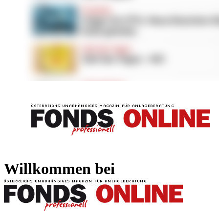
FONDS professionell
FONDS professi
Willkommen bei