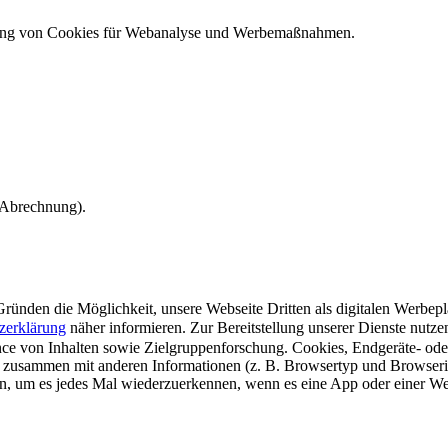
ndung von Cookies für Webanalyse und Werbemaßnahmen.
e Abrechnung).
ünden die Möglichkeit, unsere Webseite Dritten als digitalen Werbeplat
zerklärung
näher informieren.
Zur Bereitstellung unserer Dienste nutz
e von Inhalten sowie Zielgruppenforschung. Cookies, Endgeräte- ode
 zusammen mit anderen Informationen (z. B. Browsertyp und Browserin
n, um es jedes Mal wiederzuerkennen, wenn es eine App oder einer Webs