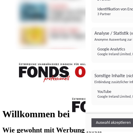
Identifikation von E
3 Partner
Analyse / Statistik
(n
Anonyme Auswertung zur 
Google Analytics
Google Ireland Limited, 
Sonstige Inhalte
(nic
Einbindung zusätzlicher I
FONDS professionell
YouTube
Google Ireland Limited, 
FONDS profess
Willkommen bei
Auswahl akzeptieren
Wie gewohnt mit Werbung lesen