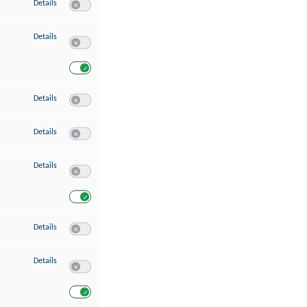
zu Speichern von oder Zugriff auf Informationen auf einem Endgerät
Details
Switch zum Einwilligen bzw. Ablehnen des Dienstes Speichern 
zu Verwendung reduzierter Daten zur Auswahl von Werbeanzeigen
Details
Switch zum Einwilligen bzw. Ablehnen des Dienstes Verwend
Switch zum Einwilligen bzw. Ablehnen des Dienstes Verwendu
zu Erstellung von Profilen für personalisierte Werbung
Details
Switch zum Einwilligen bzw. Ablehnen des Dienstes Erstellung 
zu Verwendung von Profilen zur Auswahl personalisierter Werbung
Details
Switch zum Einwilligen bzw. Ablehnen des Dienstes Verwendun
zu Messung der Werbeleistung
Details
Switch zum Einwilligen bzw. Ablehnen des Dienstes Messung 
Switch zum Einwilligen bzw. Ablehnen des Dienstes Messung d
zu Messung der Performance von Inhalten
Details
Switch zum Einwilligen bzw. Ablehnen des Dienstes Messung 
zu Analyse von Zielgruppen durch Statistiken oder Kombinationen von Dat
Details
Switch zum Einwilligen bzw. Ablehnen des Dienstes Analyse v
Switch zum Einwilligen bzw. Ablehnen des Dienstes Analyse v