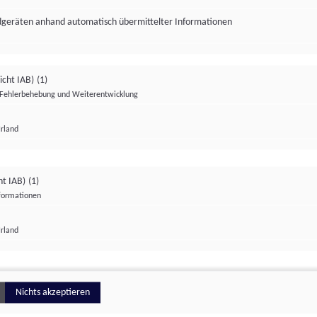
ndgeräten anhand automatisch übermittelter Informationen
icht IAB)
(1)
Fehlerbehebung und Weiterentwicklung
Irland
Impressum
Datenschutzerklärung
Datenschutzeinstellungen
ht IAB)
(1)
nformationen
Irland
ionell
Nichts akzeptieren