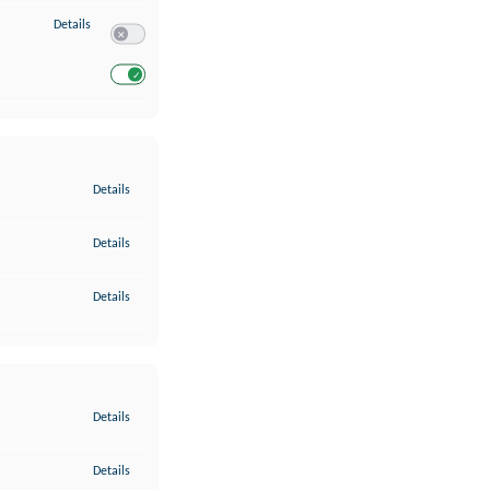
zu Entwicklung und Verbesserung der Angebote
Details
Switch zum Einwilligen bzw. Ablehnen des Dienstes Entwickl
Switch zum Einwilligen bzw. Ablehnen des Dienstes Entwicklu
zu Gewährleistung der Sicherheit, Verhinderung und Aufdeckung v
Details
zu Bereitstellung und Anzeige von Werbung und Inhalten
Details
zu Ihre Entscheidungen zum Datenschutz speichern und übermittel
Details
zu Abgleichung und Kombination von Daten aus unterschiedlichen 
Details
zu Verknüpfung verschiedener Endgeräte
Details