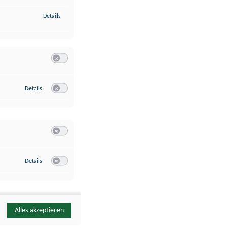
zu Identifikation von Endgeräten anhand automatisch übermittelte
Details
Switch zum Einwilligen bzw. Ablehnen der Kategorie Analyse / 
zu Google Analytics
Details
Switch zum Einwilligen bzw. Ablehnen des Dienstes Google Ana
Switch zum Einwilligen bzw. Ablehnen der Kategorie Sonstige 
zu YouTube
Details
Switch zum Einwilligen bzw. Ablehnen des Dienstes YouTube
Alles akzeptieren