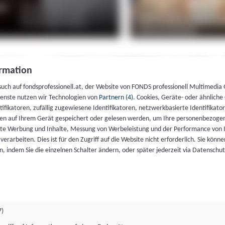
rmation
such auf fondsprofessionell.at, der Website von FONDS professionell Multimedia
ienste nutzen wir Technologien von
Partnern (4)
. Cookies, Geräte- oder ähnliche
entifikatoren, zufällig zugewiesene Identifikatoren, netzwerkbasierte Identifik
en auf Ihrem Gerät gespeichert oder gelesen werden, um Ihre personenbezogen
rte Werbung und Inhalte, Messung von Werbeleistung und der Performance von 
erarbeiten. Dies ist für den Zugriff auf die Website nicht erforderlich. Sie können
, indem Sie die einzelnen Schalter ändern, oder später jederzeit via Datenschu
7)