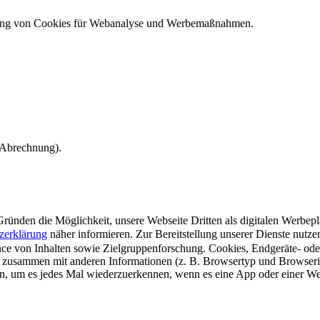
ndung von Cookies für Webanalyse und Werbemaßnahmen.
e Abrechnung).
ünden die Möglichkeit, unsere Webseite Dritten als digitalen Werbeplat
zerklärung
näher informieren.
Zur Bereitstellung unserer Dienste nutz
e von Inhalten sowie Zielgruppenforschung. Cookies, Endgeräte- ode
 zusammen mit anderen Informationen (z. B. Browsertyp und Browserin
n, um es jedes Mal wiederzuerkennen, wenn es eine App oder einer Webs