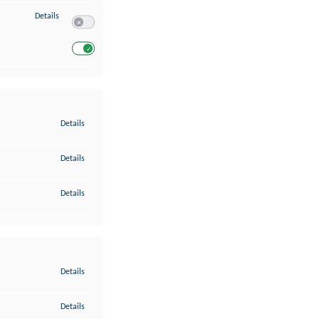
zu Entwicklung und Verbesserung der Angebote
Details
Switch zum Einwilligen bzw. Ablehnen des Dienstes Entwickl
Switch zum Einwilligen bzw. Ablehnen des Dienstes Entwicklu
zu Gewährleistung der Sicherheit, Verhinderung und Aufdeckung v
Details
zu Bereitstellung und Anzeige von Werbung und Inhalten
Details
zu Ihre Entscheidungen zum Datenschutz speichern und übermittel
Details
zu Abgleichung und Kombination von Daten aus unterschiedlichen 
Details
zu Verknüpfung verschiedener Endgeräte
Details