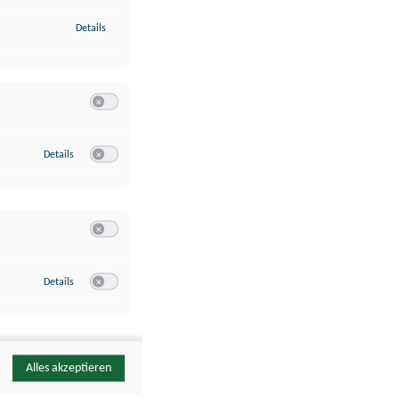
zu Identifikation von Endgeräten anhand automatisch übermittelte
Details
Switch zum Einwilligen bzw. Ablehnen der Kategorie Analyse / 
zu Google Analytics
Details
Switch zum Einwilligen bzw. Ablehnen des Dienstes Google Ana
Switch zum Einwilligen bzw. Ablehnen der Kategorie Sonstige 
zu YouTube
Details
Switch zum Einwilligen bzw. Ablehnen des Dienstes YouTube
Alles akzeptieren