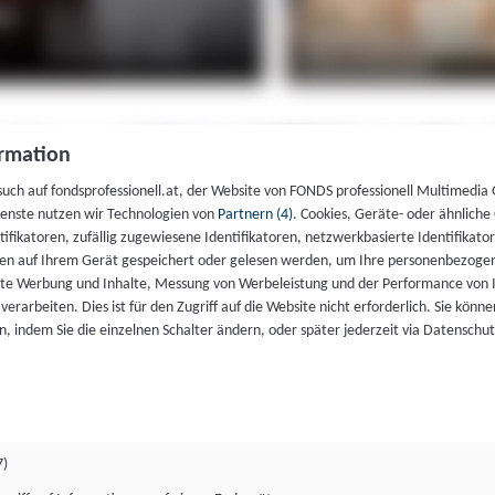
rmation
such auf fondsprofessionell.at, der Website von FONDS professionell Multimedia
ienste nutzen wir Technologien von
Partnern (4)
. Cookies, Geräte- oder ähnliche
entifikatoren, zufällig zugewiesene Identifikatoren, netzwerkbasierte Identifik
en auf Ihrem Gerät gespeichert oder gelesen werden, um Ihre personenbezogen
rte Werbung und Inhalte, Messung von Werbeleistung und der Performance von 
erarbeiten. Dies ist für den Zugriff auf die Website nicht erforderlich. Sie können
, indem Sie die einzelnen Schalter ändern, oder später jederzeit via Datenschu
7)