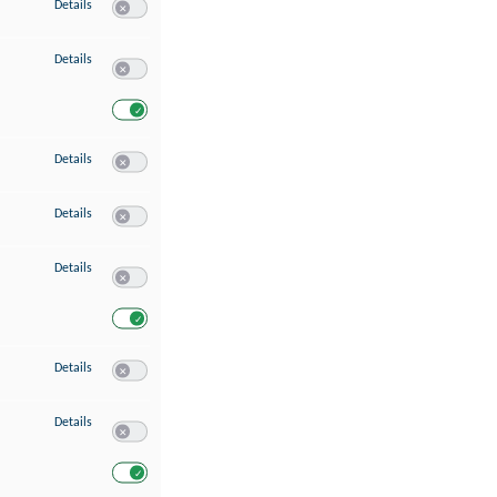
zu Speichern von oder Zugriff auf Informationen auf einem Endgerät
Details
Switch zum Einwilligen bzw. Ablehnen des Dienstes Speichern 
zu Verwendung reduzierter Daten zur Auswahl von Werbeanzeigen
Details
Switch zum Einwilligen bzw. Ablehnen des Dienstes Verwend
Switch zum Einwilligen bzw. Ablehnen des Dienstes Verwendu
zu Erstellung von Profilen für personalisierte Werbung
Details
Switch zum Einwilligen bzw. Ablehnen des Dienstes Erstellung 
zu Verwendung von Profilen zur Auswahl personalisierter Werbung
Details
Switch zum Einwilligen bzw. Ablehnen des Dienstes Verwendun
zu Messung der Werbeleistung
Details
Switch zum Einwilligen bzw. Ablehnen des Dienstes Messung 
Switch zum Einwilligen bzw. Ablehnen des Dienstes Messung d
zu Messung der Performance von Inhalten
Details
Switch zum Einwilligen bzw. Ablehnen des Dienstes Messung 
zu Analyse von Zielgruppen durch Statistiken oder Kombinationen von Dat
Details
Switch zum Einwilligen bzw. Ablehnen des Dienstes Analyse v
Switch zum Einwilligen bzw. Ablehnen des Dienstes Analyse v