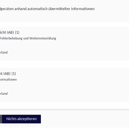
ndgeräten anhand automatisch übermittelter Informationen
icht IAB)
(1)
Fehlerbehebung und Weiterentwicklung
Irland
Impressum
Datenschutzerklärung
Datenschutzeinstellungen
ht IAB)
(1)
nformationen
Irland
ionell
Nichts akzeptieren