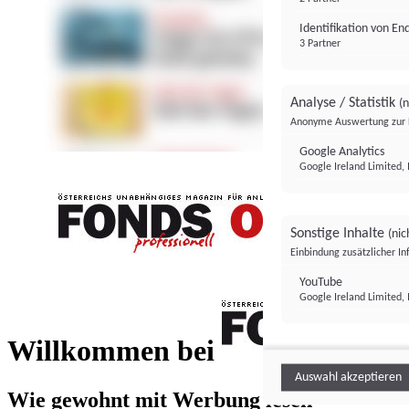
Identifikation von E
3 Partner
Analyse / Statistik
(n
Anonyme Auswertung zur 
Google Analytics
Google Ireland Limited, 
Sonstige Inhalte
(nic
Einbindung zusätzlicher I
FONDS professionell
YouTube
Google Ireland Limited, 
FONDS profess
Willkommen bei
Auswahl akzeptieren
Wie gewohnt mit Werbung lesen