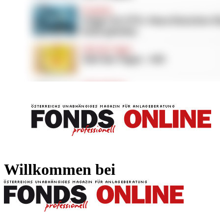
FONDS professionell
FONDS professi
Willkommen bei