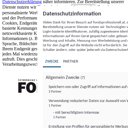
Datenschutzerklärung
näher informieren.
Zur Bereitstellung unserer
Dienste nutzen wir Technologien von
. Zwecke:
Partnern (5)
personalisierte Werbung und Inhalte, Messung von Werbeleistung
Datenschutzinformation
und der Performance von Inhalten sowie Zielgruppenforschung.
Vielen Dank für Ihren Besuch auf fondsprofessionell.at
Cookies, Endgeräte- oder ähnliche Online-Kennungen (z. B. login-
Bereitstellung unserer Dienste nutzen wir Technologien
basierte Kennungen, zufällig generierte Kennungen,
Login-basierte Identifikatoren, zufällig zugewiesene Id
netzwerkbasierte Kennungen) können zusammen mit anderen
Informationen auf Ihrem Gerät gespeichert oder gelese
Informationen (z. B. Browsertyp und Browserinformationen,
Werbung und Inhalte, Messung von Werbeleistung und d
Sprache, Bildschirmgröße, unterstützte Technologien usw.) auf
ist für den Zugriff auf die Website nicht erforderlich. S
Ihrem Endgerät gespeichert oder von dort ausgelesen werden, um es
Schalter ändern, oder später jederzeit via Datenschutzer
jedes Mal wiederzuerkennen, wenn es eine App oder einer Webseite
aufruft. Dies geschieht für einen oder mehrere der hier aufgeführten
ZWECKE
PARTNER
Verarbeitungszwecke.
Allgemein Zwecke
(7)
Speichern von oder Zugriff auf Informationen au
3 Partner
FONDS professionell
Verwendung reduzierter Daten zur Auswahl von
1 Partner
- mit berechtigtem Interesse
1 Partner
Erstellung von Profilen für personalisierte Werbu