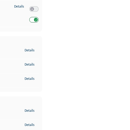
zu Entwicklung und Verbesserung der Angebote
Details
Switch zum Einwilligen bzw. Ablehnen des Dienstes Entwickl
Switch zum Einwilligen bzw. Ablehnen des Dienstes Entwicklu
zu Gewährleistung der Sicherheit, Verhinderung und Aufdeckung v
Details
zu Bereitstellung und Anzeige von Werbung und Inhalten
Details
zu Ihre Entscheidungen zum Datenschutz speichern und übermittel
Details
zu Abgleichung und Kombination von Daten aus unterschiedlichen 
Details
zu Verknüpfung verschiedener Endgeräte
Details