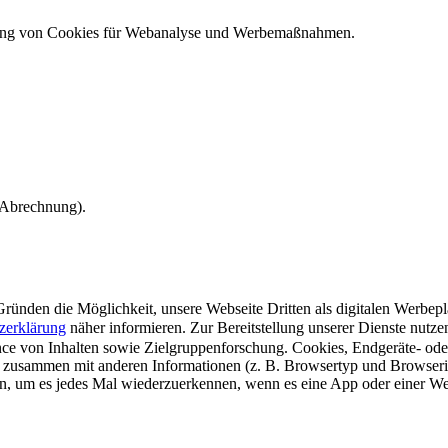
ndung von Cookies für Webanalyse und Werbemaßnahmen.
e Abrechnung).
ünden die Möglichkeit, unsere Webseite Dritten als digitalen Werbeplat
zerklärung
näher informieren.
Zur Bereitstellung unserer Dienste nutz
e von Inhalten sowie Zielgruppenforschung. Cookies, Endgeräte- ode
 zusammen mit anderen Informationen (z. B. Browsertyp und Browserin
n, um es jedes Mal wiederzuerkennen, wenn es eine App oder einer Webs