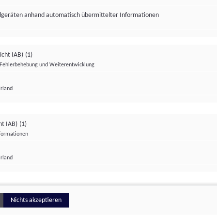
ndgeräten anhand automatisch übermittelter Informationen
icht IAB)
(1)
Fehlerbehebung und Weiterentwicklung
Irland
Impressum
Datenschutzerklärung
Datenschutzeinstellungen
ht IAB)
(1)
nformationen
Irland
ionell
Nichts akzeptieren