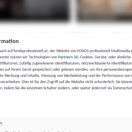
rmation
such auf fondsprofessionell.at, der Website von FONDS professionell Multimedia
ienste nutzen wir Technologien von
Partnern (4)
. Cookies, Geräte- oder ähnliche
entifikatoren, zufällig zugewiesene Identifikatoren, netzwerkbasierte Identifik
en auf Ihrem Gerät gespeichert oder gelesen werden, um Ihre personenbezogen
rte Werbung und Inhalte, Messung von Werbeleistung und der Performance von 
erarbeiten. Dies ist für den Zugriff auf die Website nicht erforderlich. Sie können
, indem Sie die einzelnen Schalter ändern, oder später jederzeit via Datenschu
7)