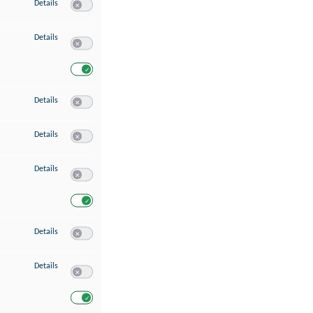
zu Speichern von oder Zugriff auf Informationen auf einem Endgerät
Details
Switch zum Einwilligen bzw. Ablehnen des Dienstes Speichern 
zu Verwendung reduzierter Daten zur Auswahl von Werbeanzeigen
Details
Switch zum Einwilligen bzw. Ablehnen des Dienstes Verwend
Switch zum Einwilligen bzw. Ablehnen des Dienstes Verwendu
zu Erstellung von Profilen für personalisierte Werbung
Details
Switch zum Einwilligen bzw. Ablehnen des Dienstes Erstellung 
zu Verwendung von Profilen zur Auswahl personalisierter Werbung
Details
Switch zum Einwilligen bzw. Ablehnen des Dienstes Verwendun
zu Messung der Werbeleistung
Details
Switch zum Einwilligen bzw. Ablehnen des Dienstes Messung 
Switch zum Einwilligen bzw. Ablehnen des Dienstes Messung d
zu Messung der Performance von Inhalten
Details
Switch zum Einwilligen bzw. Ablehnen des Dienstes Messung 
zu Analyse von Zielgruppen durch Statistiken oder Kombinationen von Dat
Details
Switch zum Einwilligen bzw. Ablehnen des Dienstes Analyse v
Switch zum Einwilligen bzw. Ablehnen des Dienstes Analyse v