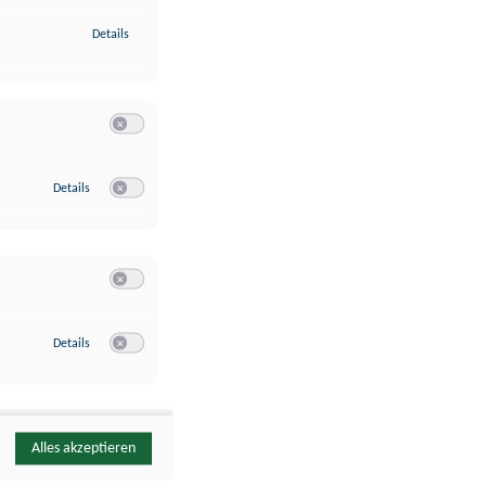
zu Identifikation von Endgeräten anhand automatisch übermittelte
Details
Switch zum Einwilligen bzw. Ablehnen der Kategorie Analyse / 
zu Google Analytics
Details
Switch zum Einwilligen bzw. Ablehnen des Dienstes Google Ana
Switch zum Einwilligen bzw. Ablehnen der Kategorie Sonstige 
zu YouTube
Details
Switch zum Einwilligen bzw. Ablehnen des Dienstes YouTube
Alles akzeptieren