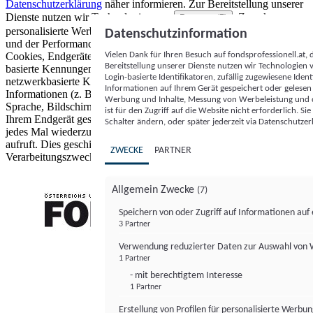
Datenschutzerklärung
näher informieren.
Zur Bereitstellung unserer
Dienste nutzen wir Technologien von
. Zwecke:
Partnern (5)
personalisierte Werbung und Inhalte, Messung von Werbeleistung
Datenschutzinformation
und der Performance von Inhalten sowie Zielgruppenforschung.
Vielen Dank für Ihren Besuch auf fondsprofessionell.at
Cookies, Endgeräte- oder ähnliche Online-Kennungen (z. B. login-
Bereitstellung unserer Dienste nutzen wir Technologien
basierte Kennungen, zufällig generierte Kennungen,
Login-basierte Identifikatoren, zufällig zugewiesene Id
netzwerkbasierte Kennungen) können zusammen mit anderen
Informationen auf Ihrem Gerät gespeichert oder gelese
Informationen (z. B. Browsertyp und Browserinformationen,
Werbung und Inhalte, Messung von Werbeleistung und d
Sprache, Bildschirmgröße, unterstützte Technologien usw.) auf
ist für den Zugriff auf die Website nicht erforderlich. S
Ihrem Endgerät gespeichert oder von dort ausgelesen werden, um es
Schalter ändern, oder später jederzeit via Datenschutzer
jedes Mal wiederzuerkennen, wenn es eine App oder einer Webseite
aufruft. Dies geschieht für einen oder mehrere der hier aufgeführten
ZWECKE
PARTNER
Verarbeitungszwecke.
Allgemein Zwecke
(7)
Speichern von oder Zugriff auf Informationen au
3 Partner
FONDS professionell
Verwendung reduzierter Daten zur Auswahl von
1 Partner
- mit berechtigtem Interesse
1 Partner
Erstellung von Profilen für personalisierte Werbu