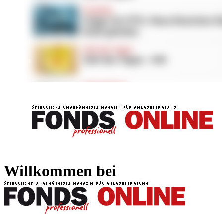
FONDS professionell
FONDS professi
Willkommen bei