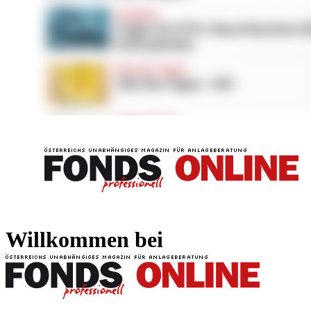
FONDS professionell
FONDS professi
Willkommen bei