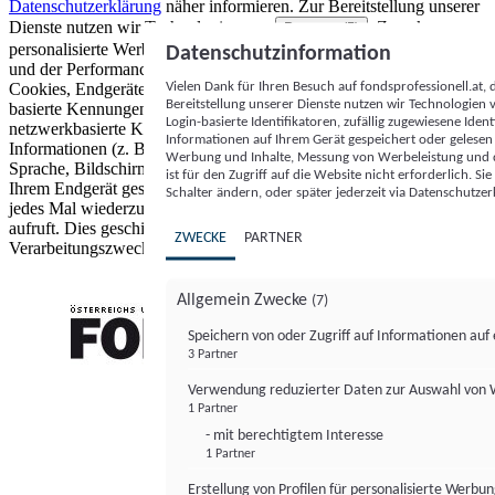
Datenschutzerklärung
näher informieren.
Zur Bereitstellung unserer
Dienste nutzen wir Technologien von
. Zwecke:
Partnern (5)
personalisierte Werbung und Inhalte, Messung von Werbeleistung
Datenschutzinformation
und der Performance von Inhalten sowie Zielgruppenforschung.
Vielen Dank für Ihren Besuch auf fondsprofessionell.at
Cookies, Endgeräte- oder ähnliche Online-Kennungen (z. B. login-
Bereitstellung unserer Dienste nutzen wir Technologien
basierte Kennungen, zufällig generierte Kennungen,
Login-basierte Identifikatoren, zufällig zugewiesene Id
netzwerkbasierte Kennungen) können zusammen mit anderen
Informationen auf Ihrem Gerät gespeichert oder gelese
Informationen (z. B. Browsertyp und Browserinformationen,
Werbung und Inhalte, Messung von Werbeleistung und d
Sprache, Bildschirmgröße, unterstützte Technologien usw.) auf
ist für den Zugriff auf die Website nicht erforderlich. S
Ihrem Endgerät gespeichert oder von dort ausgelesen werden, um es
Schalter ändern, oder später jederzeit via Datenschutzer
jedes Mal wiederzuerkennen, wenn es eine App oder einer Webseite
aufruft. Dies geschieht für einen oder mehrere der hier aufgeführten
ZWECKE
PARTNER
Verarbeitungszwecke.
Allgemein Zwecke
(7)
Speichern von oder Zugriff auf Informationen au
3 Partner
FONDS professionell
Verwendung reduzierter Daten zur Auswahl von
1 Partner
- mit berechtigtem Interesse
1 Partner
Erstellung von Profilen für personalisierte Werbu