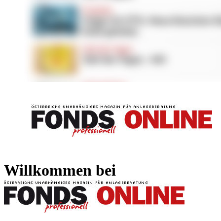
FONDS professionell
FONDS professi
Willkommen bei