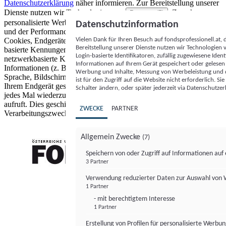
Datenschutzerklärung
näher informieren.
Zur Bereitstellung unserer
Dienste nutzen wir Technologien von
. Zwecke:
Partnern (5)
personalisierte Werbung und Inhalte, Messung von Werbeleistung
Datenschutzinformation
und der Performance von Inhalten sowie Zielgruppenforschung.
Vielen Dank für Ihren Besuch auf fondsprofessionell.at
Cookies, Endgeräte- oder ähnliche Online-Kennungen (z. B. login-
Bereitstellung unserer Dienste nutzen wir Technologien
basierte Kennungen, zufällig generierte Kennungen,
Login-basierte Identifikatoren, zufällig zugewiesene Id
netzwerkbasierte Kennungen) können zusammen mit anderen
Informationen auf Ihrem Gerät gespeichert oder gelese
Informationen (z. B. Browsertyp und Browserinformationen,
Werbung und Inhalte, Messung von Werbeleistung und d
Sprache, Bildschirmgröße, unterstützte Technologien usw.) auf
ist für den Zugriff auf die Website nicht erforderlich. S
Ihrem Endgerät gespeichert oder von dort ausgelesen werden, um es
Schalter ändern, oder später jederzeit via Datenschutzer
jedes Mal wiederzuerkennen, wenn es eine App oder einer Webseite
aufruft. Dies geschieht für einen oder mehrere der hier aufgeführten
ZWECKE
PARTNER
Verarbeitungszwecke.
Allgemein Zwecke
(7)
Speichern von oder Zugriff auf Informationen au
3 Partner
FONDS professionell
Verwendung reduzierter Daten zur Auswahl von
1 Partner
- mit berechtigtem Interesse
1 Partner
Erstellung von Profilen für personalisierte Werbu