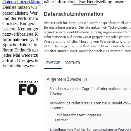
Datenschutzerklärung
näher informieren.
Zur Bereitstellung unserer
Dienste nutzen wir Technologien von
. Zwecke:
Partnern (5)
personalisierte Werbung und Inhalte, Messung von Werbeleistung
Datenschutzinformation
und der Performance von Inhalten sowie Zielgruppenforschung.
Vielen Dank für Ihren Besuch auf fondsprofessionell.at
Cookies, Endgeräte- oder ähnliche Online-Kennungen (z. B. login-
Bereitstellung unserer Dienste nutzen wir Technologien
basierte Kennungen, zufällig generierte Kennungen,
Login-basierte Identifikatoren, zufällig zugewiesene Id
netzwerkbasierte Kennungen) können zusammen mit anderen
Informationen auf Ihrem Gerät gespeichert oder gelese
Informationen (z. B. Browsertyp und Browserinformationen,
Werbung und Inhalte, Messung von Werbeleistung und d
Sprache, Bildschirmgröße, unterstützte Technologien usw.) auf
ist für den Zugriff auf die Website nicht erforderlich. S
Ihrem Endgerät gespeichert oder von dort ausgelesen werden, um es
Schalter ändern, oder später jederzeit via Datenschutzer
jedes Mal wiederzuerkennen, wenn es eine App oder einer Webseite
aufruft. Dies geschieht für einen oder mehrere der hier aufgeführten
ZWECKE
PARTNER
Verarbeitungszwecke.
Allgemein Zwecke
(7)
Speichern von oder Zugriff auf Informationen au
3 Partner
FONDS professionell
Verwendung reduzierter Daten zur Auswahl von
1 Partner
- mit berechtigtem Interesse
1 Partner
Erstellung von Profilen für personalisierte Werbu