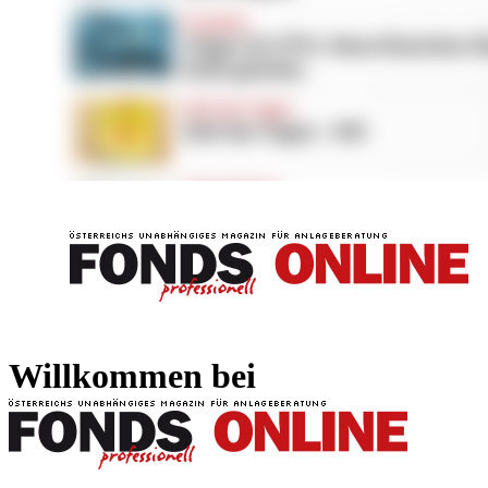
FONDS professionell
FONDS professi
Willkommen bei