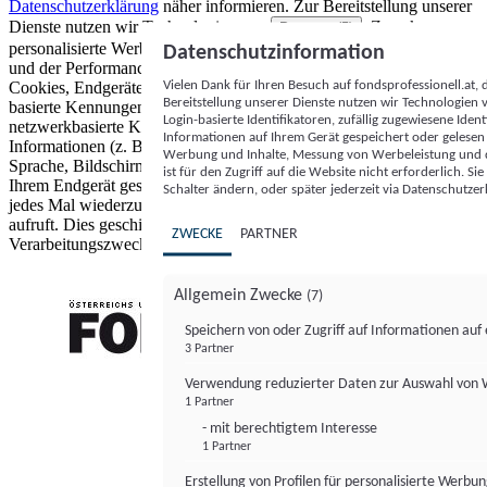
Datenschutzerklärung
näher informieren.
Zur Bereitstellung unserer
Dienste nutzen wir Technologien von
. Zwecke:
Partnern (5)
personalisierte Werbung und Inhalte, Messung von Werbeleistung
Datenschutzinformation
und der Performance von Inhalten sowie Zielgruppenforschung.
Vielen Dank für Ihren Besuch auf fondsprofessionell.at
Cookies, Endgeräte- oder ähnliche Online-Kennungen (z. B. login-
Bereitstellung unserer Dienste nutzen wir Technologien
basierte Kennungen, zufällig generierte Kennungen,
Login-basierte Identifikatoren, zufällig zugewiesene Id
netzwerkbasierte Kennungen) können zusammen mit anderen
Informationen auf Ihrem Gerät gespeichert oder gelese
Informationen (z. B. Browsertyp und Browserinformationen,
Werbung und Inhalte, Messung von Werbeleistung und d
Sprache, Bildschirmgröße, unterstützte Technologien usw.) auf
ist für den Zugriff auf die Website nicht erforderlich. S
Ihrem Endgerät gespeichert oder von dort ausgelesen werden, um es
Schalter ändern, oder später jederzeit via Datenschutzer
jedes Mal wiederzuerkennen, wenn es eine App oder einer Webseite
aufruft. Dies geschieht für einen oder mehrere der hier aufgeführten
ZWECKE
PARTNER
Verarbeitungszwecke.
Allgemein Zwecke
(7)
Speichern von oder Zugriff auf Informationen au
3 Partner
FONDS professionell
Verwendung reduzierter Daten zur Auswahl von
1 Partner
- mit berechtigtem Interesse
1 Partner
Erstellung von Profilen für personalisierte Werbu