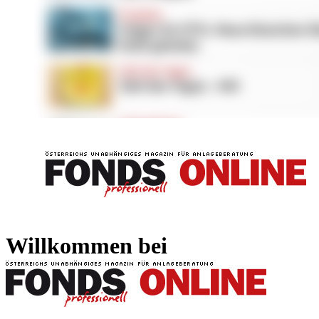
FONDS professionell
FONDS professi
Willkommen bei