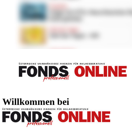
FONDS professionell
FONDS professi
Willkommen bei