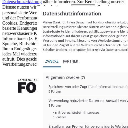
Datenschutzerklärung
näher informieren.
Zur Bereitstellung unserer
Dienste nutzen wir Technologien von
. Zwecke:
Partnern (5)
personalisierte Werbung und Inhalte, Messung von Werbeleistung
Datenschutzinformation
und der Performance von Inhalten sowie Zielgruppenforschung.
Vielen Dank für Ihren Besuch auf fondsprofessionell.at
Cookies, Endgeräte- oder ähnliche Online-Kennungen (z. B. login-
Bereitstellung unserer Dienste nutzen wir Technologien
basierte Kennungen, zufällig generierte Kennungen,
Login-basierte Identifikatoren, zufällig zugewiesene Id
netzwerkbasierte Kennungen) können zusammen mit anderen
Informationen auf Ihrem Gerät gespeichert oder gelese
Informationen (z. B. Browsertyp und Browserinformationen,
Werbung und Inhalte, Messung von Werbeleistung und d
Sprache, Bildschirmgröße, unterstützte Technologien usw.) auf
ist für den Zugriff auf die Website nicht erforderlich. S
Ihrem Endgerät gespeichert oder von dort ausgelesen werden, um es
Schalter ändern, oder später jederzeit via Datenschutzer
jedes Mal wiederzuerkennen, wenn es eine App oder einer Webseite
aufruft. Dies geschieht für einen oder mehrere der hier aufgeführten
ZWECKE
PARTNER
Verarbeitungszwecke.
Allgemein Zwecke
(7)
Speichern von oder Zugriff auf Informationen au
3 Partner
FONDS professionell
Verwendung reduzierter Daten zur Auswahl von
1 Partner
- mit berechtigtem Interesse
1 Partner
Erstellung von Profilen für personalisierte Werbu