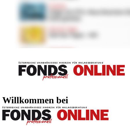
FONDS professionell
FONDS professi
Willkommen bei