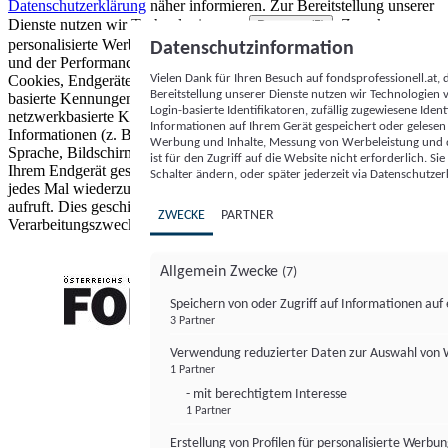
Datenschutzerklärung
näher informieren.
Zur Bereitstellung unserer
Dienste nutzen wir Technologien von
. Zwecke:
Partnern (5)
personalisierte Werbung und Inhalte, Messung von Werbeleistung
Datenschutzinformation
und der Performance von Inhalten sowie Zielgruppenforschung.
Vielen Dank für Ihren Besuch auf fondsprofessionell.at
Cookies, Endgeräte- oder ähnliche Online-Kennungen (z. B. login-
Bereitstellung unserer Dienste nutzen wir Technologien
basierte Kennungen, zufällig generierte Kennungen,
Login-basierte Identifikatoren, zufällig zugewiesene Id
netzwerkbasierte Kennungen) können zusammen mit anderen
Informationen auf Ihrem Gerät gespeichert oder gelese
Informationen (z. B. Browsertyp und Browserinformationen,
Werbung und Inhalte, Messung von Werbeleistung und d
Sprache, Bildschirmgröße, unterstützte Technologien usw.) auf
ist für den Zugriff auf die Website nicht erforderlich. S
Ihrem Endgerät gespeichert oder von dort ausgelesen werden, um es
Schalter ändern, oder später jederzeit via Datenschutzer
jedes Mal wiederzuerkennen, wenn es eine App oder einer Webseite
aufruft. Dies geschieht für einen oder mehrere der hier aufgeführten
ZWECKE
PARTNER
Verarbeitungszwecke.
Allgemein Zwecke
(7)
Speichern von oder Zugriff auf Informationen au
3 Partner
FONDS professionell
Verwendung reduzierter Daten zur Auswahl von
1 Partner
- mit berechtigtem Interesse
1 Partner
Erstellung von Profilen für personalisierte Werbu