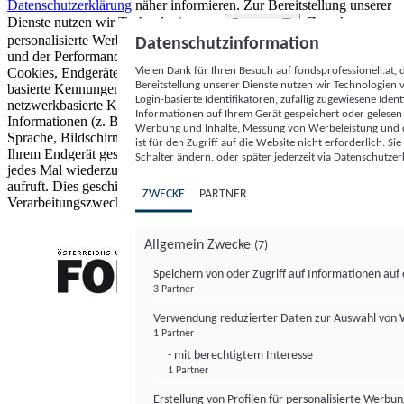
Datenschutzerklärung
näher informieren.
Zur Bereitstellung unserer
Dienste nutzen wir Technologien von
. Zwecke:
Partnern (5)
personalisierte Werbung und Inhalte, Messung von Werbeleistung
Datenschutzinformation
und der Performance von Inhalten sowie Zielgruppenforschung.
Vielen Dank für Ihren Besuch auf fondsprofessionell.at
Cookies, Endgeräte- oder ähnliche Online-Kennungen (z. B. login-
Bereitstellung unserer Dienste nutzen wir Technologien
basierte Kennungen, zufällig generierte Kennungen,
Login-basierte Identifikatoren, zufällig zugewiesene Id
netzwerkbasierte Kennungen) können zusammen mit anderen
Informationen auf Ihrem Gerät gespeichert oder gelese
Informationen (z. B. Browsertyp und Browserinformationen,
Werbung und Inhalte, Messung von Werbeleistung und d
Sprache, Bildschirmgröße, unterstützte Technologien usw.) auf
ist für den Zugriff auf die Website nicht erforderlich. S
Ihrem Endgerät gespeichert oder von dort ausgelesen werden, um es
Schalter ändern, oder später jederzeit via Datenschutzer
jedes Mal wiederzuerkennen, wenn es eine App oder einer Webseite
aufruft. Dies geschieht für einen oder mehrere der hier aufgeführten
ZWECKE
PARTNER
Verarbeitungszwecke.
Allgemein Zwecke
(7)
Speichern von oder Zugriff auf Informationen au
3 Partner
FONDS professionell
Verwendung reduzierter Daten zur Auswahl von
1 Partner
- mit berechtigtem Interesse
1 Partner
Erstellung von Profilen für personalisierte Werbu