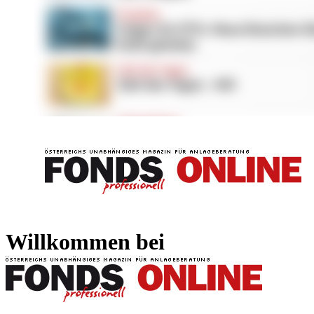
FONDS professionell
FONDS professi
Willkommen bei