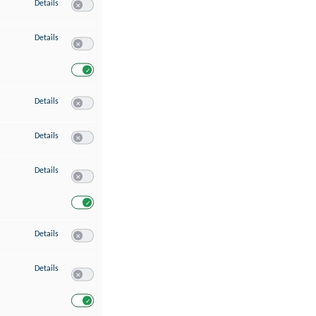
zu Speichern von oder Zugriff auf Informationen auf einem Endgerät
Details
Switch zum Einwilligen bzw. Ablehnen des Dienstes Speichern 
zu Verwendung reduzierter Daten zur Auswahl von Werbeanzeigen
Details
Switch zum Einwilligen bzw. Ablehnen des Dienstes Verwend
Switch zum Einwilligen bzw. Ablehnen des Dienstes Verwendu
zu Erstellung von Profilen für personalisierte Werbung
Details
Switch zum Einwilligen bzw. Ablehnen des Dienstes Erstellung 
zu Verwendung von Profilen zur Auswahl personalisierter Werbung
Details
Switch zum Einwilligen bzw. Ablehnen des Dienstes Verwendun
zu Messung der Werbeleistung
Details
Switch zum Einwilligen bzw. Ablehnen des Dienstes Messung 
Switch zum Einwilligen bzw. Ablehnen des Dienstes Messung d
zu Messung der Performance von Inhalten
Details
Switch zum Einwilligen bzw. Ablehnen des Dienstes Messung 
zu Analyse von Zielgruppen durch Statistiken oder Kombinationen von Dat
Details
Switch zum Einwilligen bzw. Ablehnen des Dienstes Analyse v
Switch zum Einwilligen bzw. Ablehnen des Dienstes Analyse v