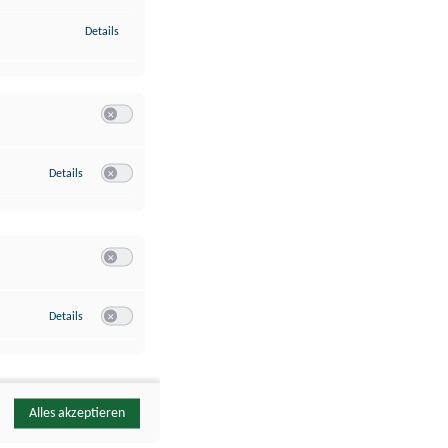
zu Identifikation von Endgeräten anhand automatisch übermittelte
Details
Switch zum Einwilligen bzw. Ablehnen der Kategorie Analyse / 
zu Google Analytics
Details
Switch zum Einwilligen bzw. Ablehnen des Dienstes Google Ana
Switch zum Einwilligen bzw. Ablehnen der Kategorie Sonstige 
zu YouTube
Details
Switch zum Einwilligen bzw. Ablehnen des Dienstes YouTube
Alles akzeptieren