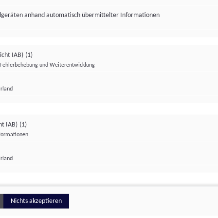
ndgeräten anhand automatisch übermittelter Informationen
icht IAB)
(1)
Fehlerbehebung und Weiterentwicklung
Irland
Impressum
Datenschutzerklärung
Datenschutzeinstellungen
ht IAB)
(1)
nformationen
Irland
ionell
Nichts akzeptieren