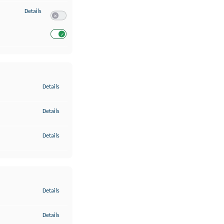
zu Entwicklung und Verbesserung der Angebote
Details
Switch zum Einwilligen bzw. Ablehnen des Dienstes Entwickl
Switch zum Einwilligen bzw. Ablehnen des Dienstes Entwicklu
zu Gewährleistung der Sicherheit, Verhinderung und Aufdeckung v
Details
zu Bereitstellung und Anzeige von Werbung und Inhalten
Details
zu Ihre Entscheidungen zum Datenschutz speichern und übermittel
Details
zu Abgleichung und Kombination von Daten aus unterschiedlichen 
Details
zu Verknüpfung verschiedener Endgeräte
Details