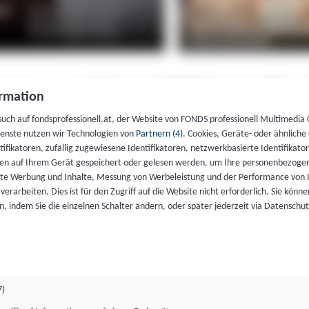
rmation
such auf fondsprofessionell.at, der Website von FONDS professionell Multimedia
ienste nutzen wir Technologien von
Partnern (4)
. Cookies, Geräte- oder ähnliche
entifikatoren, zufällig zugewiesene Identifikatoren, netzwerkbasierte Identifik
en auf Ihrem Gerät gespeichert oder gelesen werden, um Ihre personenbezogen
rte Werbung und Inhalte, Messung von Werbeleistung und der Performance von 
erarbeiten. Dies ist für den Zugriff auf die Website nicht erforderlich. Sie können
, indem Sie die einzelnen Schalter ändern, oder später jederzeit via Datenschu
7)