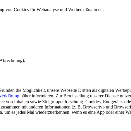
ndung von Cookies für Webanalyse und Werbemaßnahmen.
e Abrechnung).
ünden die Möglichkeit, unsere Webseite Dritten als digitalen Werbeplat
zerklärung
näher informieren.
Zur Bereitstellung unserer Dienste nutz
e von Inhalten sowie Zielgruppenforschung. Cookies, Endgeräte- ode
 zusammen mit anderen Informationen (z. B. Browsertyp und Browserin
n, um es jedes Mal wiederzuerkennen, wenn es eine App oder einer Webs