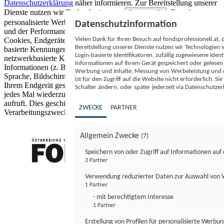
Datenschutzerklärung
näher informieren.
Zur Bereitstellung unserer
Dienste nutzen wir Technologien von
. Zwecke:
Partnern (5)
personalisierte Werbung und Inhalte, Messung von Werbeleistung
Datenschutzinformation
und der Performance von Inhalten sowie Zielgruppenforschung.
Vielen Dank für Ihren Besuch auf fondsprofessionell.at
Cookies, Endgeräte- oder ähnliche Online-Kennungen (z. B. login-
Bereitstellung unserer Dienste nutzen wir Technologien
basierte Kennungen, zufällig generierte Kennungen,
Login-basierte Identifikatoren, zufällig zugewiesene Id
netzwerkbasierte Kennungen) können zusammen mit anderen
Informationen auf Ihrem Gerät gespeichert oder gelese
Informationen (z. B. Browsertyp und Browserinformationen,
Werbung und Inhalte, Messung von Werbeleistung und d
Sprache, Bildschirmgröße, unterstützte Technologien usw.) auf
ist für den Zugriff auf die Website nicht erforderlich. S
Ihrem Endgerät gespeichert oder von dort ausgelesen werden, um es
Schalter ändern, oder später jederzeit via Datenschutzer
jedes Mal wiederzuerkennen, wenn es eine App oder einer Webseite
aufruft. Dies geschieht für einen oder mehrere der hier aufgeführten
ZWECKE
PARTNER
Verarbeitungszwecke.
Allgemein Zwecke
(7)
Speichern von oder Zugriff auf Informationen au
3 Partner
FONDS professionell
Verwendung reduzierter Daten zur Auswahl von
1 Partner
- mit berechtigtem Interesse
1 Partner
Erstellung von Profilen für personalisierte Werbu