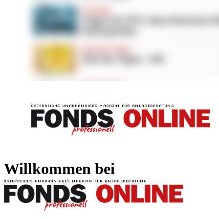
FONDS professionell
FONDS professi
Willkommen bei