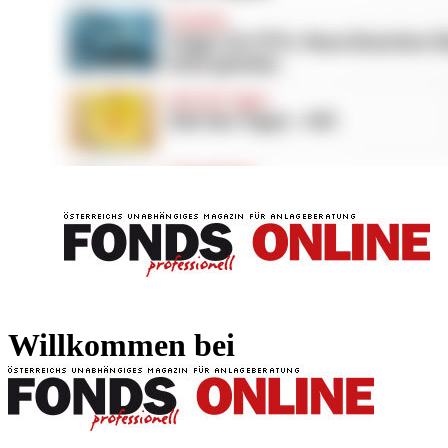
FONDS professionell
FONDS professi
Willkommen bei