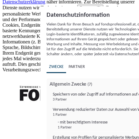
Datenschutzerklärung
näher informieren.
Zur Bereitstellung unserer
Dienste nutzen wir Technologien von
. Zwecke:
Partnern (5)
personalisierte Werbung und Inhalte, Messung von Werbeleistung
Datenschutzinformation
und der Performance von Inhalten sowie Zielgruppenforschung.
Vielen Dank für Ihren Besuch auf fondsprofessionell.at
Cookies, Endgeräte- oder ähnliche Online-Kennungen (z. B. login-
Bereitstellung unserer Dienste nutzen wir Technologien
basierte Kennungen, zufällig generierte Kennungen,
Login-basierte Identifikatoren, zufällig zugewiesene Id
netzwerkbasierte Kennungen) können zusammen mit anderen
Informationen auf Ihrem Gerät gespeichert oder gelese
Informationen (z. B. Browsertyp und Browserinformationen,
Werbung und Inhalte, Messung von Werbeleistung und d
Sprache, Bildschirmgröße, unterstützte Technologien usw.) auf
ist für den Zugriff auf die Website nicht erforderlich. S
Ihrem Endgerät gespeichert oder von dort ausgelesen werden, um es
Schalter ändern, oder später jederzeit via Datenschutzer
jedes Mal wiederzuerkennen, wenn es eine App oder einer Webseite
aufruft. Dies geschieht für einen oder mehrere der hier aufgeführten
ZWECKE
PARTNER
Verarbeitungszwecke.
Allgemein Zwecke
(7)
Speichern von oder Zugriff auf Informationen au
3 Partner
FONDS professionell
Verwendung reduzierter Daten zur Auswahl von
1 Partner
- mit berechtigtem Interesse
1 Partner
Erstellung von Profilen für personalisierte Werbu