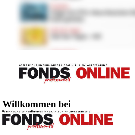
FONDS professionell
FONDS professi
Willkommen bei