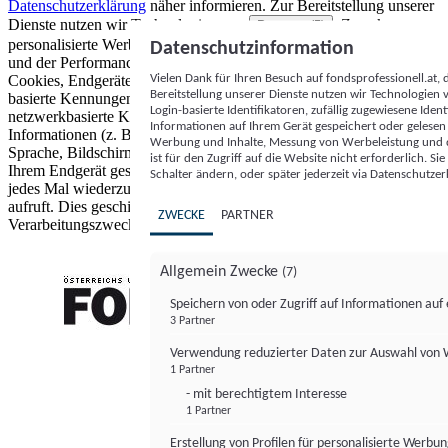
Datenschutzerklärung
näher informieren.
Zur Bereitstellung unserer
Dienste nutzen wir Technologien von
. Zwecke:
Partnern (5)
personalisierte Werbung und Inhalte, Messung von Werbeleistung
Datenschutzinformation
und der Performance von Inhalten sowie Zielgruppenforschung.
Vielen Dank für Ihren Besuch auf fondsprofessionell.at
Cookies, Endgeräte- oder ähnliche Online-Kennungen (z. B. login-
Bereitstellung unserer Dienste nutzen wir Technologien
basierte Kennungen, zufällig generierte Kennungen,
Login-basierte Identifikatoren, zufällig zugewiesene Id
netzwerkbasierte Kennungen) können zusammen mit anderen
Informationen auf Ihrem Gerät gespeichert oder gelese
Informationen (z. B. Browsertyp und Browserinformationen,
Werbung und Inhalte, Messung von Werbeleistung und d
Sprache, Bildschirmgröße, unterstützte Technologien usw.) auf
ist für den Zugriff auf die Website nicht erforderlich. S
Ihrem Endgerät gespeichert oder von dort ausgelesen werden, um es
Schalter ändern, oder später jederzeit via Datenschutzer
jedes Mal wiederzuerkennen, wenn es eine App oder einer Webseite
aufruft. Dies geschieht für einen oder mehrere der hier aufgeführten
ZWECKE
PARTNER
Verarbeitungszwecke.
Allgemein Zwecke
(7)
Speichern von oder Zugriff auf Informationen au
3 Partner
FONDS professionell
Verwendung reduzierter Daten zur Auswahl von
1 Partner
- mit berechtigtem Interesse
1 Partner
Erstellung von Profilen für personalisierte Werbu